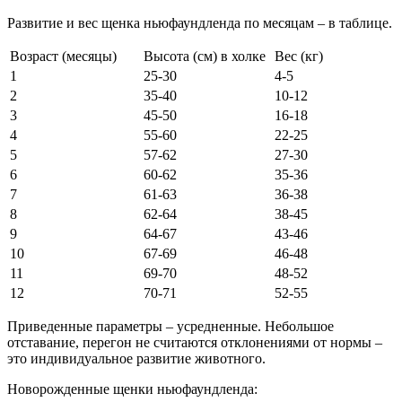
Развитие и вес щенка ньюфаундленда по месяцам – в таблице.
Возраст (месяцы)
Высота (см) в холке
Вес (кг)
1
25-30
4-5
2
35-40
10-12
3
45-50
16-18
4
55-60
22-25
5
57-62
27-30
6
60-62
35-36
7
61-63
36-38
8
62-64
38-45
9
64-67
43-46
10
67-69
46-48
11
69-70
48-52
12
70-71
52-55
Приведенные параметры – усредненные. Небольшое
отставание, перегон не считаются отклонениями от нормы –
это индивидуальное развитие животного.
Новорожденные щенки ньюфаундленда: