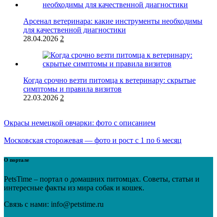
Арсенал ветеринара: какие инструменты необходимы
для качественной диагностики
28.04.2026
2
Когда срочно везти питомца к ветеринару: скрытые
симптомы и правила визитов
22.03.2026
2
Окрасы немецкой овчарки: фото с описанием
Московская сторожевая — фото и рост с 1 по 6 месяц
О портале
PetsTime – портал о домашних питомцах. Советы, статьи и
интересные факты из мира собак и кошек.
Связь с нами: info@petstime.ru