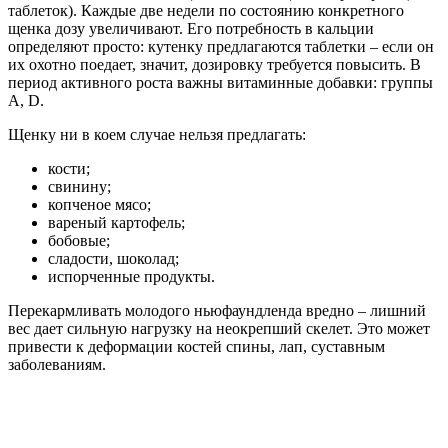
таблеток). Каждые две недели по состоянию конкретного
щенка дозу увеличивают. Его потребность в кальции
определяют просто: кутенку предлагаются таблетки – если он
их охотно поедает, значит, дозировку требуется повысить. В
период активного роста важны витаминные добавки: группы
А, D.
Щенку ни в коем случае нельзя предлагать:
кости;
свинину;
копченое мясо;
вареный картофель;
бобовые;
сладости, шоколад;
испорченные продукты.
Перекармливать молодого ньюфаундленда вредно – лишний
вес дает сильную нагрузку на неокрепший скелет. Это может
привести к деформации костей спины, лап, суставным
заболеваниям.