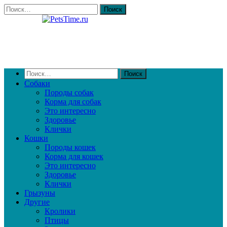
Собаки
Породы собак
Корма для собак
Это интересно
Здоровье
Клички
Кошки
Породы кошек
Корма для кошек
Это интересно
Здоровье
Клички
Грызуны
Другие
Кролики
Птицы