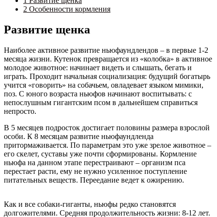
1
Развитие щенка
2
Особенности кормления
Развитие щенка
Наиболее активное развитие ньюфаундлендов – в первые 1-2
месяца жизни. Кутенок превращается из «колобка» в активное
молодое животное: начинает видеть и слышать, бегать и
играть. Проходит начальная социализация: будущий богатырь
учится «говорить» на собачьем, овладевает языком мимики,
поз. С юного возраста ньюфов начинают воспитывать: с
непослушным гигантским псом в дальнейшем справиться
непросто.
В 5 месяцев подросток достигает половины размера взрослой
особи. К 8 месяцам развитие ньюфаундленда
притормаживается. По параметрам это уже зрелое животное –
его скелет, суставы уже почти сформированы. Кормление
ньюфа на данном этапе перестраивают – организм пса
перестает расти, ему не нужно усиленное поступление
питательных веществ. Переедание ведет к ожирению.
Как и все собаки-гиганты, ньюфы редко становятся
долгожителями. Средняя продолжительность жизни: 8-12 лет.