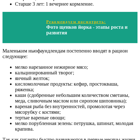
Старше 3 лет: 1 вечернее кормление.
Рекомендуем посмотреть:
Фото щенков йорка - этапы роста и
развития
Маленьким ньюфаундлендам постепенно вводят в рацион
следующее:
мелко нарезанное нежирное мясо;
кальцинированный творог;
яичный желток;
кисломолочные продукты: кефир, простокваша,
ряженка;
каши (сдобренные небольшим количеством сметаны,
меда, сливочным маслом или сиропом шиповника);
вареная рыба без внутренностей, промолотая через
мясорубку с костями;
тертые вареные овощи;
мелко порубленная зелень: петрушка, шпинат, молодая
крапива.
Так как гиганты быстро развиваются в первые месяцы жизни,