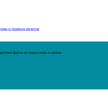
томы и правила визитов
ересные факты из мира собак и кошек.