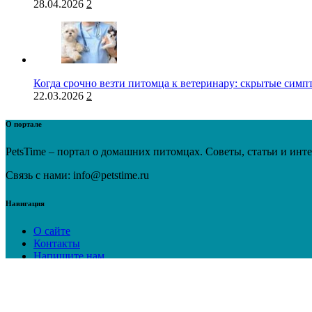
28.04.2026
2
Когда срочно везти питомца к ветеринару: скрытые симп
22.03.2026
2
О портале
PetsTime – портал о домашних питомцах. Советы, статьи и инт
Связь с нами: info@petstime.ru
Навигация
О сайте
Контакты
Напишите нам
Рекламодателям
Политика конфиденциальности
© 2024 PetsTime.ru