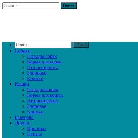
Собаки
Породы собак
Корма для собак
Это интересно
Здоровье
Клички
Кошки
Породы кошек
Корма для кошек
Это интересно
Здоровье
Клички
Грызуны
Другие
Кролики
Птицы