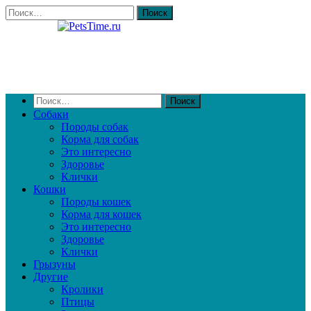
Собаки
Породы собак
Корма для собак
Это интересно
Здоровье
Клички
Кошки
Породы кошек
Корма для кошек
Это интересно
Здоровье
Клички
Грызуны
Другие
Кролики
Птицы