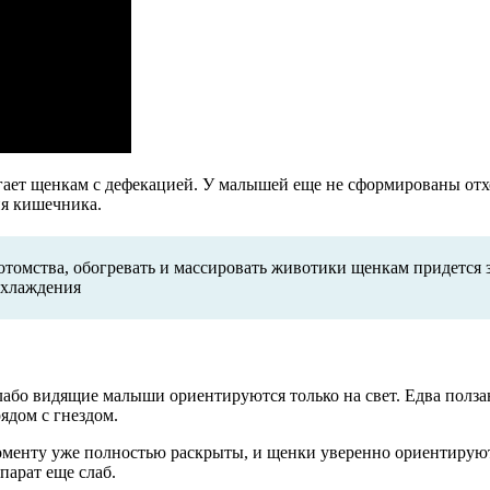
могает щенкам с дефекацией. У малышей еще не сформированы о
ия кишечника.
потомства, обогревать и массировать животики щенкам придется 
охлаждения
слабо видящие малыши ориентируются только на свет. Едва пол
ядом с гнездом.
моменту уже полностью раскрыты, и щенки уверенно ориентируют
парат еще слаб.