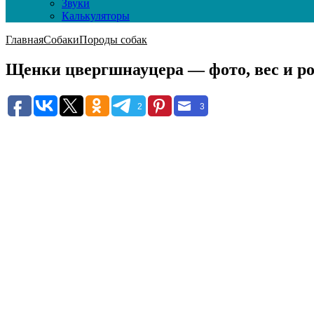
Звуки
Калькуляторы
Главная
Собаки
Породы собак
Щенки цвергшнауцера — фото, вес и рост
2
3