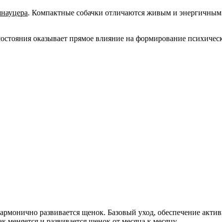
науцера
. Компактные собачки отличаются живым и энергичным
состояния оказывает прямое влияние на формирование психическ
 гармонично развивается щенок. Базовый уход, обеспечение акт
к меняется и развивается щенок от месяца к месяцу.