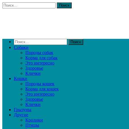
Собаки
Породы собак
Корма для собак
Это интересно
Здоровье
Клички
Кошки
Породы кошек
Корма для кошек
Это интересно
Здоровье
Клички
Грызуны
Другие
Кролики
Птицы