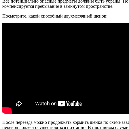
Все потенциально опасные предметы должны быть убраны. Но б
компенсируется пребывание в замкнутом пространстве.
Посмотрите, какой способный двухмесячный щенок:
После переезда можно продолжать кормить щенка по схеме заво
перевод должен осуществляться поэтапно. В противном случае 