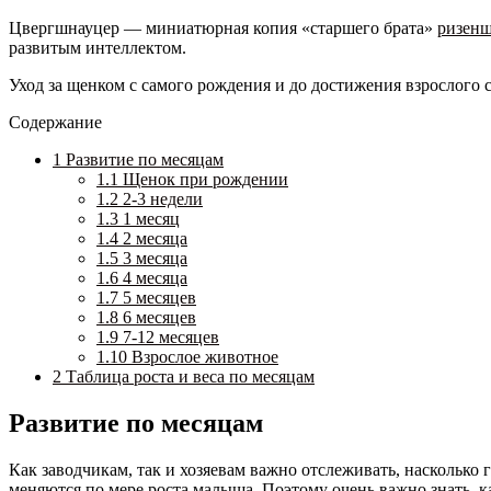
Цвергшнауцер — миниатюрная копия «старшего брата»
ризенш
развитым интеллектом.
Уход за щенком с самого рождения и до достижения взрослого 
Содержание
1
Развитие по месяцам
1.1
Щенок при рождении
1.2
2-3 недели
1.3
1 месяц
1.4
2 месяца
1.5
3 месяца
1.6
4 месяца
1.7
5 месяцев
1.8
6 месяцев
1.9
7-12 месяцев
1.10
Взрослое животное
2
Таблица роста и веса по месяцам
Развитие по месяцам
Как заводчикам, так и хозяевам важно отслеживать, насколько
меняются по мере роста малыша. Поэтому очень важно знать, ка