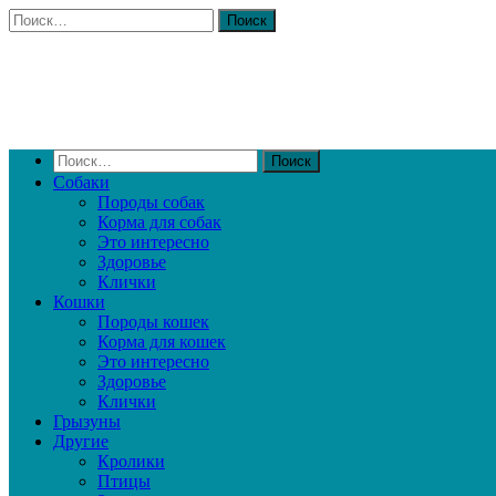
Собаки
Породы собак
Корма для собак
Это интересно
Здоровье
Клички
Кошки
Породы кошек
Корма для кошек
Это интересно
Здоровье
Клички
Грызуны
Другие
Кролики
Птицы