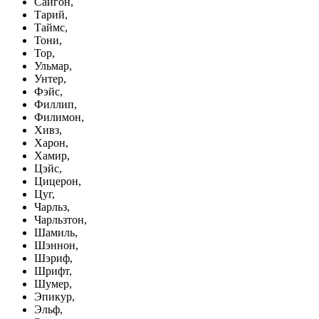
Сайгон,
Тарий,
Таймс,
Тони,
Тор,
Ульмар,
Унтер,
Фэйс,
Филлип,
Филимон,
Хивз,
Харон,
Хамир,
Цэйс,
Цицерон,
Цуг,
Чарльз,
Чарльзтон,
Шамиль,
Шэннон,
Шэриф,
Шрифт,
Шумер,
Эпикур,
Эльф,