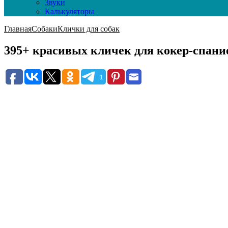
Звуки
Калькуляторы
Главная
Собаки
Клички для собак
395+ красивых кличек для кокер-спани
1