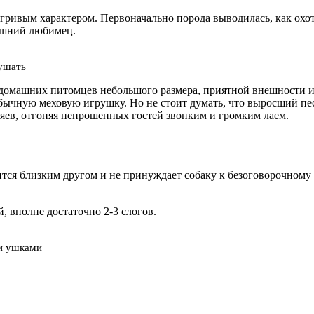
игривым характером. Первоначально порода выводилась, как охо
ашний любимец.
кушать
 домашних питомцев небольшого размера, приятной внешности
бычную меховую игрушку. Но не стоит думать, что выросший пес
зяев, отгоняя непрошенных гостей звонким и громким лаем.
вится близким другом и не принуждает собаку к безоговорочно
, вполне достаточно 2-3 слогов.
ми ушками