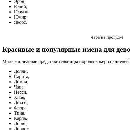
Эрон,
Юлий,
Юрман,
Юмир,
Якобс.
Чара на прогулке
Красивые и популярные имена для дев
Милые и нежные представительницы породы кокер-спаниелей в
Долли,
Сарита,
Домна,
Чапа,
Несси,
Хлоя,
Дикси,
Флора,
Тина,
Карла,
Лорис,
Доррис,