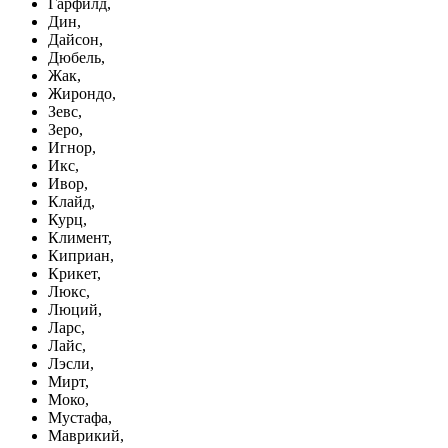
Гарфилд,
Дин,
Дайсон,
Дюбель,
Жак,
Жирондо,
Зевс,
Зеро,
Игнор,
Икс,
Ивор,
Клайд,
Курц,
Климент,
Киприан,
Крикет,
Люкс,
Люций,
Ларс,
Лайс,
Лэсли,
Мирт,
Моко,
Мустафа,
Маврикий,