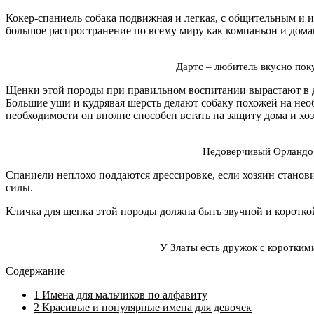
Кокер-спаниель собака подвижная и легкая, с общительным и 
большое распространение по всему миру как компаньон и дом
Дартс – любитель вкусно по
Щенки этой породы при правильном воспитании вырастают в
Большие уши и кудрявая шерсть делают собаку похожей на нео
необходимости он вполне способен встать на защиту дома и хо
Недоверчивый Орландо
Спаниели неплохо поддаются дрессировке, если хозяин стано
силы.
Кличка для щенка этой породы должна быть звучной и короткой
У Златы есть дружок с коротки
Содержание
1
Имена для мальчиков по алфавиту
2
Красивые и популярные имена для девочек