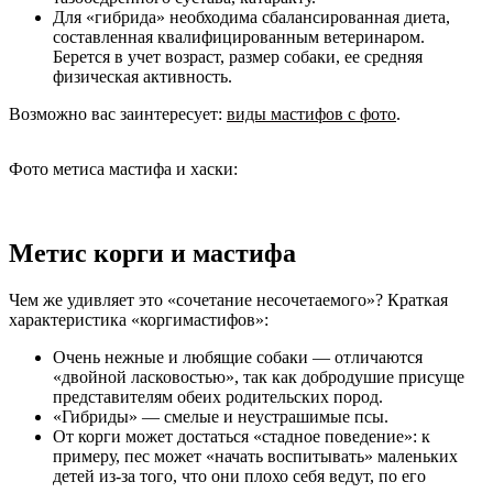
Для «гибрида» необходима сбалансированная диета,
составленная квалифицированным ветеринаром.
Берется в учет возраст, размер собаки, ее средняя
физическая активность.
Возможно вас заинтересует:
виды мастифов с фото
.
Фото метиса мастифа и хаски:
Метис корги и мастифа
Чем же удивляет это «сочетание несочетаемого»? Краткая
характеристика «коргимастифов»:
Очень нежные и любящие собаки — отличаются
«двойной ласковостью», так как добродушие присуще
представителям обеих родительских пород.
«Гибриды» — смелые и неустрашимые псы.
От корги может достаться «стадное поведение»: к
примеру, пес может «начать воспитывать» маленьких
детей из-за того, что они плохо себя ведут, по его