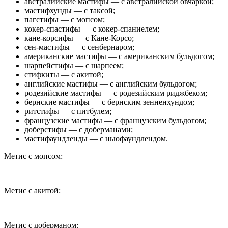
австралийские мастифы — с австралийской овчаркой;
мастифхунды — с таксой;
пагстифы — с мопсом;
кокер-спастифы — с кокер-спаниелем;
кане-корсифы — с Кане-Корсо;
сен-мастифы — с сенбернаром;
американские мастифы — с американским бульдогом;
шарпейстифы — с шарпеем;
стифкиты — с акитой;
английские мастифы — с английским бульдогом;
родезийские мастифы — с родезийским риджбеком;
бернские мастифы — с бернским зенненхундом;
ритстифы — с питбулем;
французские мастифы — с французским бульдогом;
доберстифы — с доберманами;
мастифаундленды — с ньюфаундлендом.
Метис с мопсом:
Метис с акитой:
Метис с доберманом: