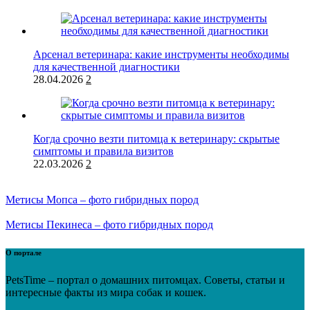
Арсенал ветеринара: какие инструменты необходимы
для качественной диагностики
28.04.2026
2
Когда срочно везти питомца к ветеринару: скрытые
симптомы и правила визитов
22.03.2026
2
Метисы Мопса – фото гибридных пород
Метисы Пекинеса – фото гибридных пород
О портале
PetsTime – портал о домашних питомцах. Советы, статьи и
интересные факты из мира собак и кошек.