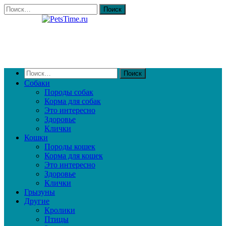
Собаки
Породы собак
Корма для собак
Это интересно
Здоровье
Клички
Кошки
Породы кошек
Корма для кошек
Это интересно
Здоровье
Клички
Грызуны
Другие
Кролики
Птицы