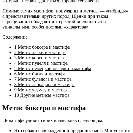
который заставит двигаться, хорошо себя вести.
Помимо самих мастифов, популярны и метисы — «гибриды»
с представителями других пород. Щенки при таком
скрещивании обладают интересной внешностью и
уникальными особенностями «характера».
Содержание
1
Метис боксера и мастифа
2
Метис хаски и мастифа
3
Метис корги и мастифа
4
Метис пуделя и мастифа
5
Метис немецкой овчарки и мастифа
6
Метис бигля и мастифа
7
Метис бульдога и мастифа
8
Метис лабрадора и мастифа
9
Метис чау-чау и мастифа
10
Другие метисы мастифа
Метис боксера и мастифа
«Бокстиф» удивит своих владельцев следующим:
Это собаки с «врожденной преданностью». Минус от их