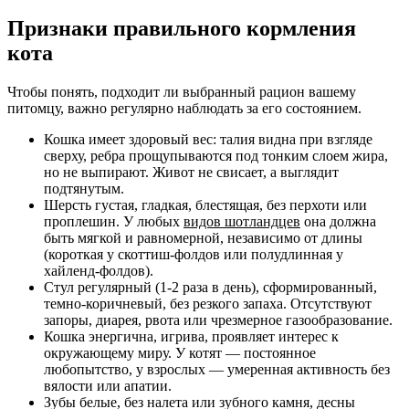
Признаки правильного кормления
кота
Чтобы понять, подходит ли выбранный рацион вашему
питомцу, важно регулярно наблюдать за его состоянием.
Кошка имеет здоровый вес: талия видна при взгляде
сверху, ребра прощупываются под тонким слоем жира,
но не выпирают. Живот не свисает, а выглядит
подтянутым.
Шерсть густая, гладкая, блестящая, без перхоти или
проплешин. У любых
видов шотландцев
она должна
быть мягкой и равномерной, независимо от длины
(короткая у скоттиш-фолдов или полудлинная у
хайленд-фолдов).
Стул регулярный (1-2 раза в день), сформированный,
темно-коричневый, без резкого запаха. Отсутствуют
запоры, диарея, рвота или чрезмерное газообразование.
Кошка энергична, игрива, проявляет интерес к
окружающему миру. У котят — постоянное
любопытство, у взрослых — умеренная активность без
вялости или апатии.
Зубы белые, без налета или зубного камня, десны