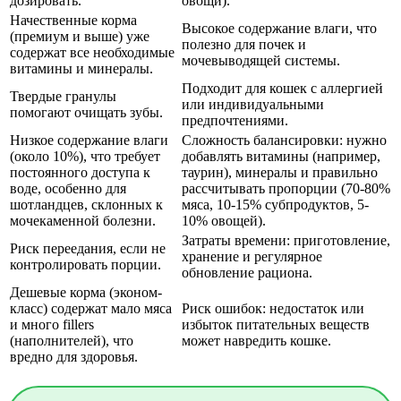
дозировать.
овощи).
Начественные корма
Высокое содержание влаги, что
(премиум и выше) уже
полезно для почек и
содержат все необходимые
мочевыводящей системы.
витамины и минералы.
Подходит для кошек с аллергией
Твердые гранулы
или индивидуальными
помогают очищать зубы.
предпочтениями.
Низкое содержание влаги
Сложность балансировки: нужно
(около 10%), что требует
добавлять витамины (например,
постоянного доступа к
таурин), минералы и правильно
воде, особенно для
рассчитывать пропорции (70-80%
шотландцев, склонных к
мяса, 10-15% субпродуктов, 5-
мочекаменной болезни.
10% овощей).
Затраты времени: приготовление,
Риск переедания, если не
хранение и регулярное
контролировать порции.
обновление рациона.
Дешевые корма (эконом-
класс) содержат мало мяса
Риск ошибок: недостаток или
и много fillers
избыток питательных веществ
(наполнителей), что
может навредить кошке.
вредно для здоровья.