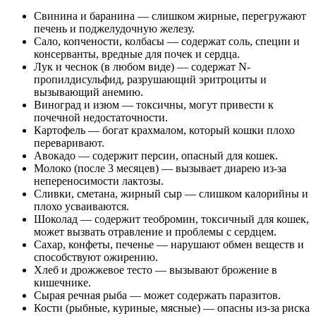
Свинина и баранина — слишком жирные, перегружают
печень и поджелудочную железу.
Сало, копчености, колбасы — содержат соль, специи и
консерванты, вредные для почек и сердца.
Лук и чеснок (в любом виде) — содержат N-
пропилдисульфид, разрушающий эритроциты и
вызывающий анемию.
Виноград и изюм — токсичны, могут привести к
почечной недостаточности.
Картофель — богат крахмалом, который кошки плохо
переваривают.
Авокадо — содержит персин, опасный для кошек.
Молоко (после 3 месяцев) — вызывает диарею из-за
непереносимости лактозы.
Сливки, сметана, жирный сыр — слишком калорийны и
плохо усваиваются.
Шоколад — содержит теобромин, токсичный для кошек,
может вызвать отравление и проблемы с сердцем.
Сахар, конфеты, печенье — нарушают обмен веществ и
способствуют ожирению.
Хлеб и дрожжевое тесто — вызывают брожение в
кишечнике.
Сырая речная рыба — может содержать паразитов.
Кости (рыбные, куриные, мясные) — опасны из-за риска