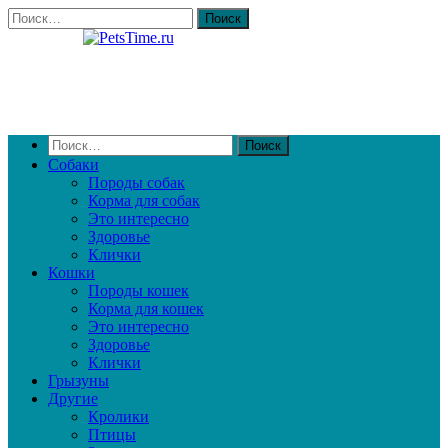
Собаки
Породы собак
Корма для собак
Это интересно
Здоровье
Клички
Кошки
Породы кошек
Корма для кошек
Это интересно
Здоровье
Клички
Грызуны
Другие
Кролики
Птицы