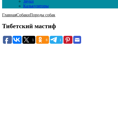
Звуки
Калькуляторы
Главная
Собаки
Породы собак
Тибетский мастиф
1
6
1