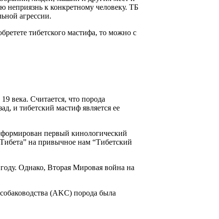
ю неприязнь к конкретному человеку. ТБ
льной агрессии.
бретете тибетского мастифа, то можно с
19 века. Считается, что порода
ад, и тибетский мастиф является ее
л сформирован первый кинологический
з Тибета” на привычное нам “Тибетский
году. Однако, Вторая Мировая война на
собаководства (AKC) порода была