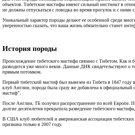
объектов. Тибетские мастифы имеют сильный инстинкт в отнош
не должны отпускаться с поводка во время прогулок и с ними 
Уникальный характер породы делают ее особенной среди многих
уверенностью сказать, что ваша жизнь обязательно станет ин
История породы
Происхождение тибетского мастифа связано с Тибетом. Как и б
разводится уже много веков. Данные ДНК свидетельствуют о том
прямым потомком.
Первый тибетский мастиф был вывезен из Тибета в 1847 году 
клуб Англии, порода была сразу же добавлена в официальный с
мастиф”.
После Англии, ТБ получил распространение по всей Европе. 
долгие десятилетия прекратила разведение тибетского мастифа,
В США клуб любителей и американская ассоциация тибетских 
признана только в 2007 году.