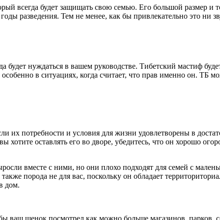
рый всегда будет защищать свою семью. Его большой размер и 
оды разведения. Тем не менее, как бы привлекательно это ни зв
да будет нуждаться в вашем руководстве. Тибетский мастиф буде
, особенно в ситуациях, когда считает, что прав именно он. ТБ 
сли их потребности и условия для жизни удовлетворены в достат
вы хотите оставлять его во дворе, убедитесь, что он хорошо ого
росли вместе с ними, но они плохо подходят для семей с маленьк
то также порода не для вас, поскольку он обладает территоритор
в дом.
бы ваш щенок посмотрел как можно больше магазинов, парков, с