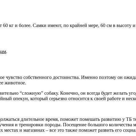
от 60 кг и более. Самки имеют, по крайней мере, 60 см в высоту и 
цам
.
ое чувство собственного достоинства. Именно поэтому он ожида
нее животное.
тельно “сложную” собаку. Конечно, он всегда будет желать угод
йный опекун, который серьезно относится к своей работе и нес
одолжаться длительное время, поможет помешать развитию у ТБ 
учения и тренировки породы. Посещение большого количества ме
местах и магазинах – все это также поможет развить его соци