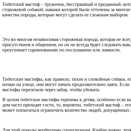
Тибетский мастиф – труженик, бесстрашный и преданный, кото
сторожевой собакой, навыки которой были отточены за многие г
качества породы, которые могут сделать ее сложным выбором.
Это во многом независимая сторожевая порода, которая не всег
присутствием и общением, но он не всегда будет следовать вам
преуспевает соревнованиях по послушанию или ловкости.
Тибетские мастифы, как правило, тихие и спокойные собаки, е
ночью на улице, они могут начать продолжительно лаять. Если 
мастифы перелезали через забор, чтобы убежать.
В целом тибетские мастифы терпимы к детям, особенно если вы
дом часто приходят гости, то, вероятно, тибетский мастиф – э
может попытаться ограничить количество людей, допущенных 
Для этой породы необходима социализация. Крайне важно, что