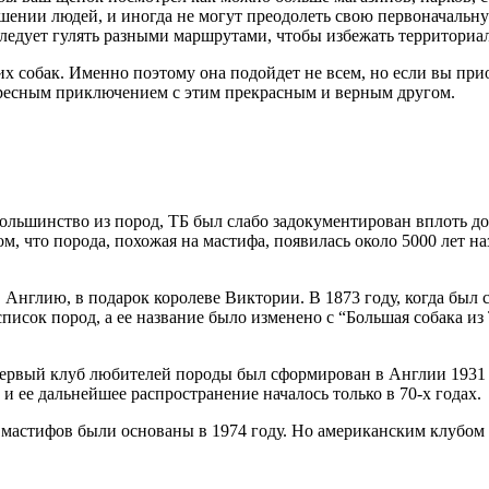
ении людей, и иногда не могут преодолеть свою первоначальну
следует гулять разными маршрутами, чтобы избежать территориа
 собак. Именно поэтому она подойдет не всем, но если вы прио
тересным приключением с этим прекрасным и верным другом.
ольшинство из пород, ТБ был слабо задокументирован вплоть до 
, что порода, похожая на мастифа, появилась около 5000 лет наз
в Англию, в подарок королеве Виктории. В 1873 году, когда бы
писок пород, а ее название было изменено с “Большая собака и
Первый клуб любителей породы был сформирован в Англии 1931 
 и ее дальнейшее распространение началось только в 70-х годах.
мастифов были основаны в 1974 году. Но американским клубом 