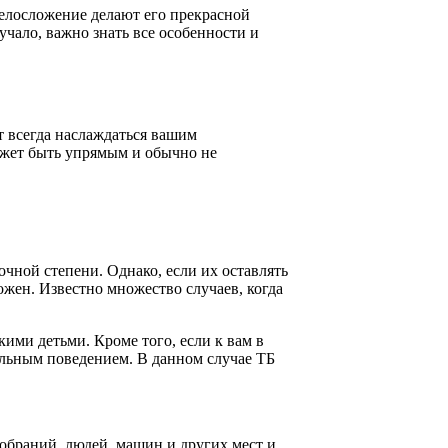
телосложение делают его прекрасной
учало, важно знать все особенности и
т всегда наслаждаться вашим
может быть упрямым и обычно не
очной степени. Однако, если их оставлять
рожен. Известно множество случаев, когда
ими детьми. Кроме того, если к вам в
иальным поведением. В данном случае ТБ
обраний, людей, машин и других мест и