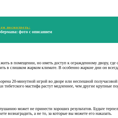
ем посмотреть:
бермана: фото с описанием
жить в помещении, но иметь доступ к огражденному двору, где 
жить в слишком жарком климате. В особенно жаркие дни он всегд
ворена 20-минутной игрой во дворе или неспешной получасовой 
нки тибетского мастифа растут медленнее, чем другие крупные п
лушанию может не принести хороших результатов. Будьте терпел
те вознаградить, а не то, за которые вы можете его наказать.