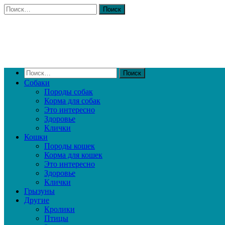
Собаки
Породы собак
Корма для собак
Это интересно
Здоровье
Клички
Кошки
Породы кошек
Корма для кошек
Это интересно
Здоровье
Клички
Грызуны
Другие
Кролики
Птицы