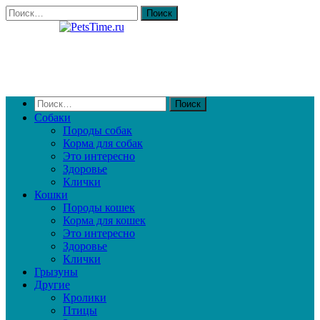
Собаки
Породы собак
Корма для собак
Это интересно
Здоровье
Клички
Кошки
Породы кошек
Корма для кошек
Это интересно
Здоровье
Клички
Грызуны
Другие
Кролики
Птицы