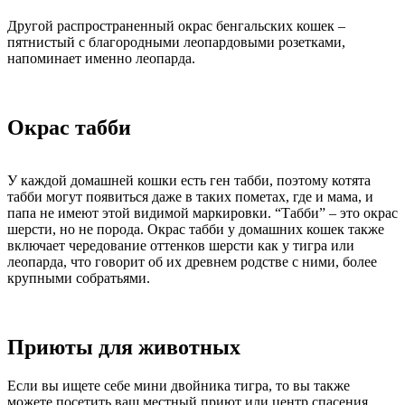
Другой распространенный окрас бенгальских кошек –
пятнистый с благородными леопардовыми розетками,
напоминает именно леопарда.
Окрас табби
У каждой домашней кошки есть ген табби, поэтому котята
табби могут появиться даже в таких пометах, где и мама, и
папа не имеют этой видимой маркировки. “Табби” – это окрас
шерсти, но не порода. Окрас табби у домашних кошек также
включает чередование оттенков шерсти как у тигра или
леопарда, что говорит об их древнем родстве с ними, более
крупными собратьями.
Приюты для животных
Если вы ищете себе мини двойника тигра, то вы также
можете посетить ваш местный приют или центр спасения