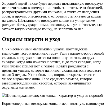
Хорошей идеей также будет держать шотландскую вислоухую
исключительно в помещении, чтобы защитить ее от болезней,
распространяемых другими кошками, а также от нападения
собак и прочих опасностей, с которыми сталкиваются кошки
на улице. Шотландские вислоухие кошки на улице также
рискуют быть украденными, поскольку могут найтись те, кто
захочет такую красивую кошку, не заплатив за нее.
Окрасы шерсти и уход
С их необычными маленькими ушами, шотландские
вислоухие часто напоминают сову. Уши варьируются от одной
складки, когда ухо ложится на половину плотно, до двух
складок, когда оно ложится плотнее, и до трех складок, когда
уши плотно прилегают к голове. Котята рождаются с
прямыми ушами, которые начинают складываться в возрасте
около 3 недель. У них большие, широко открытые глаза и
милое выражение лица. Тело среднего размера, которое
завершается длинным хвостом, который заканчивается
округлым кончиком.
Короткошерстная вислоухая кошка имеет плотную, плюшевую