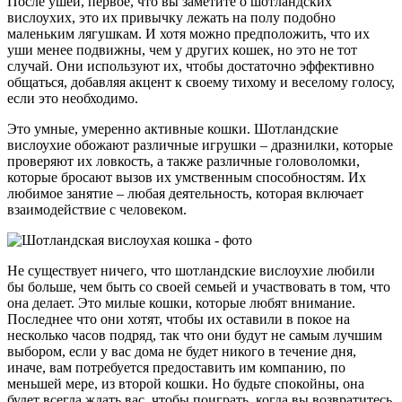
После ушей, первое, что вы заметите о шотландских
вислоухих, это их привычку лежать на полу подобно
маленьким лягушкам. И хотя можно предположить, что их
уши менее подвижны, чем у других кошек, но это не тот
случай. Они используют их, чтобы достаточно эффективно
общаться, добавляя акцент к своему тихому и веселому голосу,
если это необходимо.
Это умные, умеренно активные кошки. Шотландские
вислоухие обожают различные игрушки – дразнилки, которые
проверяют их ловкость, а также различные головоломки,
которые бросают вызов их умственным способностям. Их
любимое занятие – любая деятельность, которая включает
взаимодействие с человеком.
Не существует ничего, что шотландские вислоухие любили
бы больше, чем быть со своей семьей и участвовать в том, что
она делает. Это милые кошки, которые любят внимание.
Последнее что они хотят, чтобы их оставили в покое на
несколько часов подряд, так что они будут не самым лучшим
выбором, если у вас дома не будет никого в течение дня,
иначе, вам потребуется предоставить им компанию, по
меньшей мере, из второй кошки. Но будьте спокойны, она
будет всегда ждать вас, чтобы поиграть, когда вы возвратитесь