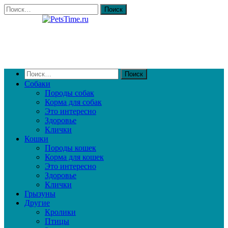
Собаки
Породы собак
Корма для собак
Это интересно
Здоровье
Клички
Кошки
Породы кошек
Корма для кошек
Это интересно
Здоровье
Клички
Грызуны
Другие
Кролики
Птицы