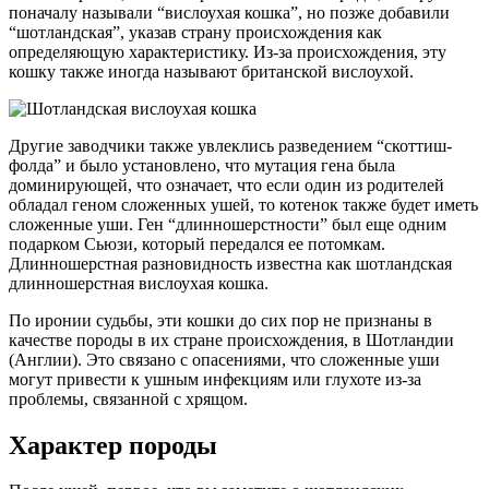
поначалу называли “вислоухая кошка”, но позже добавили
“шотландская”, указав страну происхождения как
определяющую характеристику. Из-за происхождения, эту
кошку также иногда называют британской вислоухой.
Другие заводчики также увлеклись разведением “скоттиш-
фолда” и было установлено, что мутация гена была
доминирующей, что означает, что если один из родителей
обладал геном сложенных ушей, то котенок также будет иметь
сложенные уши. Ген “длинношерстности” был еще одним
подарком Сьюзи, который передался ее потомкам.
Длинношерстная разновидность известна как шотландская
длинношерстная вислоухая кошка.
По иронии судьбы, эти кошки до сих пор не признаны в
качестве породы в их стране происхождения, в Шотландии
(Англии). Это связано с опасениями, что сложенные уши
могут привести к ушным инфекциям или глухоте из-за
проблемы, связанной с хрящом.
Характер породы