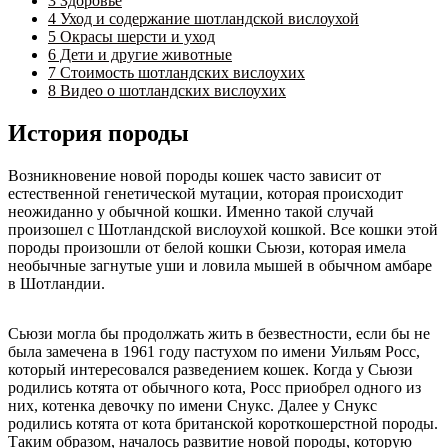
3
Здоровье
4
Уход и содержание шотландской вислоухой
5
Окрасы шерсти и уход
6
Дети и другие животные
7
Стоимость шотландских вислоухих
8
Видео о шотландских вислоухих
История породы
Возникновение новой породы кошек часто зависит от
естественной генетической мутации, которая происходит
неожиданно у обычной кошки. Именно такой случай
произошел с Шотландской вислоухой кошкой. Все кошки этой
породы произошли от белой кошки Сьюзи, которая имела
необычные загнутые уши и ловила мышей в обычном амбаре
в Шотландии.
Сьюзи могла бы продолжать жить в безвестности, если бы не
была замечена в 1961 году пастухом по имени Уильям Росс,
который интересовался разведением кошек. Когда у Сьюзи
родились котята от обычного кота, Росс приобрел одного из
них, котенка девочку по имени Снукс. Далее у Снукс
родились котята от кота британской короткошерстной породы.
Таким образом, началось развитие новой породы, которую