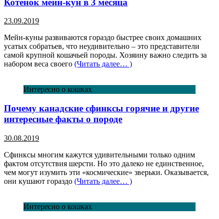
Котенок мейн-кун в 3 месяца
23.09.2019
Мейн-куны развиваются гораздо быстрее своих домашних
усатых собратьев, что неудивительно – это представители
самой крупной кошачьей породы. Хозяину важно следить за
набором веса своего
(Читать далее… )
Интересно о кошках
Почему канадские сфинксы горячие и другие
интересные факты о породе
30.08.2019
Сфинксы многим кажутся удивительными только одним
фактом отсутствия шерсти. Но это далеко не единственное,
чем могут изумить эти «космические» зверьки. Оказывается,
они кушают гораздо
(Читать далее… )
Интересно о кошках