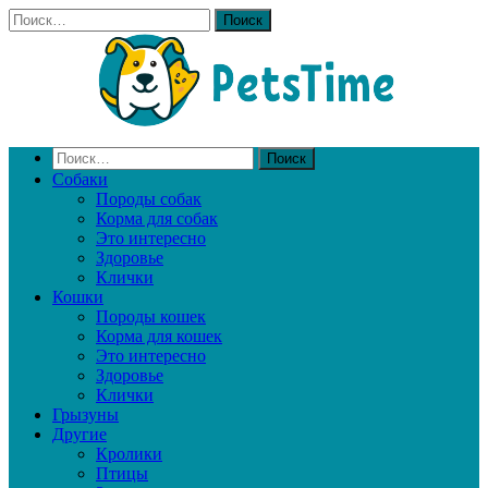
Собаки
Породы собак
Корма для собак
Это интересно
Здоровье
Клички
Кошки
Породы кошек
Корма для кошек
Это интересно
Здоровье
Клички
Грызуны
Другие
Кролики
Птицы