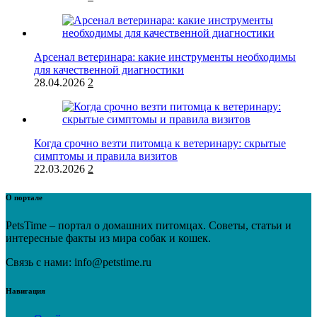
Арсенал ветеринара: какие инструменты необходимы
для качественной диагностики
28.04.2026
2
Когда срочно везти питомца к ветеринару: скрытые
симптомы и правила визитов
22.03.2026
2
О портале
PetsTime – портал о домашних питомцах. Советы, статьи и
интересные факты из мира собак и кошек.
Связь с нами: info@petstime.ru
Навигация