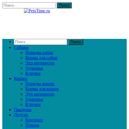
Собаки
Породы собак
Корма для собак
Это интересно
Здоровье
Клички
Кошки
Породы кошек
Корма для кошек
Это интересно
Здоровье
Клички
Грызуны
Другие
Кролики
Птицы