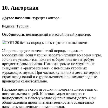
10. Ангорская
Другое название
: турецкая ангора.
Родина
: Турция.
Особенности
: независимый и настойчивый характер.
Упорство представителей этой породы поражает
воображение, если у кошки забрать игрушку во время игры,
то она не успокоится, пока не отберет или не вытребует
предмет забавы обратно. Никогда громко не мяукает, не
скандалит, а «разговаривает» с помощью утробных
муркающих звуков. При частых купаниях в детстве теряют
страх перед водой и с удовольствием принимают водные
процедуры самостоятельно.
Надежно прячут свои игрушки и понравившиеся вещи от
посягательства людей. К незнакомцам относятся с
подозрением, к новому человеку привыкают долго. При
обиде склонны проявлять мстительность и сознательно
нарушать заведенные в доме порядки.