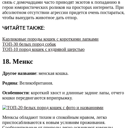
связь с домочадцами часто приводят экзотов к попаданию в
герои юмористических роликов на просторах интернета. При
абсолютном отсутствии агрессии придется очень постараться,
чтобы вынудить животное дать отпор.
ЧИТАЙТЕ ТАКЖЕ:
Карликовые породы кошек с короткими лапками
ТОП-30 белых пород собак
ТОП-10 пород кошек с кудрявой шерстью
18. Менкс
Другое название
: менская кошка.
Родина
: Великобритания.
Особенности
: короткий хвост и длинные задние лапы, отчего
кошки передвигаются вприпрыжку.
Менксы обладают тихим и спокойным нравом, легко
приспосабливаются к новым условиям проживания.
Сообразительные от природы легко осваивают команды,