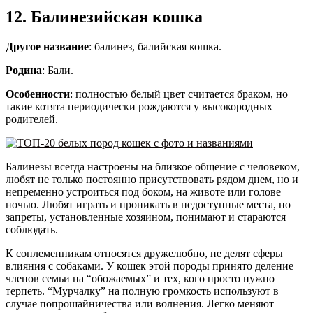
12. Балинезийская кошка
Другое название
: балинез, балийская кошка.
Родина
: Бали.
Особенности
: полностью белый цвет считается браком, но
такие котята периодически рождаются у высокородных
родителей.
Балинезы всегда настроены на близкое общение с человеком,
любят не только постоянно присутствовать рядом днем, но и
непременно устроиться под боком, на животе или голове
ночью. Любят играть и проникать в недоступные места, но
запреты, установленные хозяином, понимают и стараются
соблюдать.
К соплеменникам относятся дружелюбно, не делят сферы
влияния с собаками. У кошек этой породы принято деление
членов семьи на “обожаемых” и тех, кого просто нужно
терпеть. “Мурчалку” на полную громкость используют в
случае попрошайничества или волнения. Легко меняют