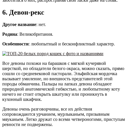
заботиться о них, распространяя свои ласки даже на собак.
6. Девон-рекс
Другое название
: нет.
Родина
: Великобритания.
Особенности
: любопытный и бесконфликтный характер.
Все девоны похожи на барашков с мягкой кучерявой
шерсткой, но обладатели белого окраса, можно сказать, прямо
сошли со средневековой пасторали. Эльфийская мордочка
вызывает умиление, но внешность представителей этой
породы обманчива. Пальцы на лапках девона обладают
природной анатомической гибкостью, и любопытному коту
ничего не стоит открыть шкатулку или проникнуть в
кухонный шкафчик.
Девоны очень разговорчивы, все их действия
сопровождаются урчанием, мурлыканьем, призывным
мяуканьем. Легко дружат со всеми четвероногими, приступам
ревности не подвержены.