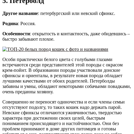
5. Петерболд
Другое название
: петербургский или невский сфинкс.
Родина
: Россия.
Особенности
: открытость и контактность, даже обидевшись –
быстро забывают плохое.
Особи практически белого цвета с голубыми глазами
встречаются среди представителей этой породы с окрасом
крем-пойнт. В образовании породы участвовали донские
сфинксы и ориенталы, в результате новая порода обладает
лучшими качествами от обоих родителей. Петерболды
забавны и умны, обладают некоторыми собачьими повадками,
очень преданны хозяину.
Совершенно не переносят одиночества и если члены семьи
отсутствуют подолгу, то таких кошек надо держать парой.
Невские сфинксы отличаются уживчивостью, твердостью
характера при достижении своих целей, быстрым
пониманием происходящего и настойчивостью. Они без
проблем принимают в доме других питомцев и готовы