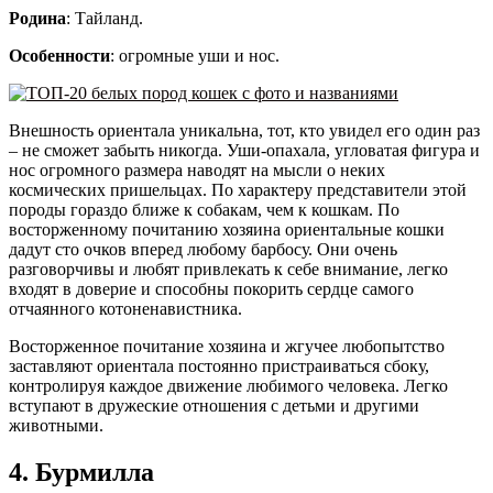
Родина
: Тайланд.
Особенности
: огромные уши и нос.
Внешность ориентала уникальна, тот, кто увидел его один раз
– не сможет забыть никогда. Уши-опахала, угловатая фигура и
нос огромного размера наводят на мысли о неких
космических пришельцах. По характеру представители этой
породы гораздо ближе к собакам, чем к кошкам. По
восторженному почитанию хозяина ориентальные кошки
дадут сто очков вперед любому барбосу. Они очень
разговорчивы и любят привлекать к себе внимание, легко
входят в доверие и способны покорить сердце самого
отчаянного котоненавистника.
Восторженное почитание хозяина и жгучее любопытство
заставляют ориентала постоянно пристраиваться сбоку,
контролируя каждое движение любимого человека. Легко
вступают в дружеские отношения с детьми и другими
животными.
4. Бурмилла