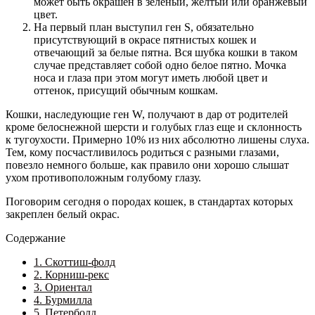
может быть окрашен в зеленый, желтый или оранжевый
цвет.
На первый план выступил ген S, обязательно
присутствующий в окрасе пятнистых кошек и
отвечающий за белые пятна. Вся шубка кошки в таком
случае представляет собой одно белое пятно. Мочка
носа и глаза при этом могут иметь любой цвет и
оттенок, присущий обычным кошкам.
Кошки, наследующие ген W, получают в дар от родителей
кроме белоснежной шерсти и голубых глаз еще и склонность
к тугоухости. Примерно 10% из них абсолютно лишены слуха.
Тем, кому посчастливилось родиться с разными глазами,
повезло немного больше, как правило они хорошо слышат
ухом противоположным голубому глазу.
Поговорим сегодня о породах кошек, в стандартах которых
закреплен белый окрас.
Содержание
1. Скоттиш-фолд
2. Корниш-рекс
3. Ориентал
4. Бурмилла
5. Петерболд