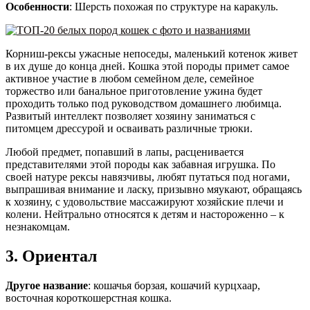
Особенности
: Шерсть похожая по структуре на каракуль.
Корниш-рексы ужасные непоседы, маленький котенок живет
в их душе до конца дней. Кошка этой породы примет самое
активное участие в любом семейном деле, семейное
торжество или банальное приготовление ужина будет
проходить только под руководством домашнего любимца.
Развитый интеллект позволяет хозяину заниматься с
питомцем дрессурой и осваивать различные трюки.
Любой предмет, попавший в лапы, расценивается
представителями этой породы как забавная игрушка. По
своей натуре рексы навязчивы, любят путаться под ногами,
выпрашивая внимание и ласку, призывно мяукают, обращаясь
к хозяину, с удовольствие массажируют хозяйские плечи и
колени. Нейтрально относятся к детям и настороженно – к
незнакомцам.
3. Ориентал
Другое название
: кошачья борзая, кошачий курцхаар,
восточная короткошерстная кошка.