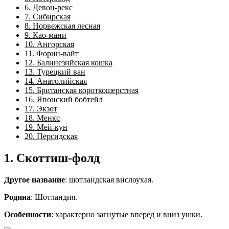
6. Девон-рекс
7. Сибирская
8. Норвежская лесная
9. Као-мани
10. Ангорская
11. Форин-вайт
12. Балинезийская кошка
13. Турецкий ван
14. Анатолийская
15. Британская короткошерстная
16. Японский бобтейл
17. Экзот
18. Менкс
19. Мей-кун
20. Персидская
1. Скоттиш-фолд
Другое название
: шотландская вислоухая.
Родина
: Шотландия.
Особенности
: характерно загнутые вперед и вниз ушки.