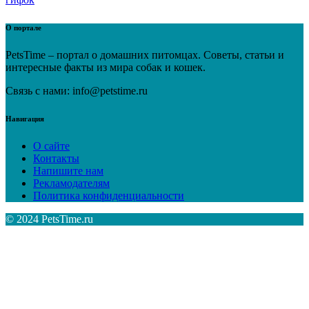
О портале
PetsTime – портал о домашних питомцах. Советы, статьи и
интересные факты из мира собак и кошек.
Связь с нами: info@petstime.ru
Навигация
О сайте
Контакты
Напишите нам
Рекламодателям
Политика конфиденциальности
© 2024 PetsTime.ru