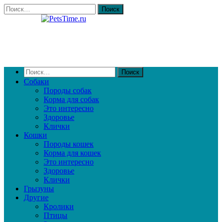
Собаки
Породы собак
Корма для собак
Это интересно
Здоровье
Клички
Кошки
Породы кошек
Корма для кошек
Это интересно
Здоровье
Клички
Грызуны
Другие
Кролики
Птицы