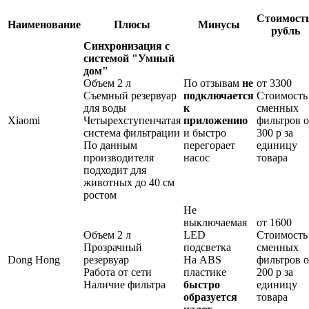
Стоимость
Наименование
Плюсы
Минусы
рубль
Синхронизация с
системой "Умный
дом"
Объем 2 л
По отзывам
не
от 3300
Съемный резервуар
подключается
Стоимость
для воды
к
сменных
Xiaomi
Четырехступенчатая
приложению
фильтров о
система фильтрации
и быстро
300 р за
По данным
перегорает
единицу
производителя
насос
товара
подходит для
животных до 40 см
ростом
Не
выключаемая
от 1600
Объем 2 л
LED
Стоимость
Прозрачный
подсветка
сменных
Dong Hong
резервуар
На ABS
фильтров о
Работа от сети
пластике
200 р за
Наличие фильтра
быстро
единицу
образуется
товара