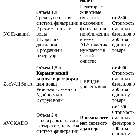
налет
Некоторые
Объем 1,8
животные
Трехступенчатая
пугаются
от 2800
система фильтрации
включения
Стоимость
2 режима подачи
фонтана при
сменных
NOIR-animal
воды
приближении
фильтров о
ИК датчик
к нему
250 р за
движения
ABS пластик
единицу
Прозрачный
нуждается в
товара
резервуар
частой
очистке
Объем 1,8 л
от 4000
Керамический
Стоимость
корпус и резервуар
сменных
Не виден
ZooWell Smart
для воды
фильтров о
уровень воды
Резервуар съемный
250 р за
Удобно мыть
единицу
2 струи воды
товара
от 1500
Стоимость
Объем 2 л
В комплекте
сменных
Тихая работа насоса
AVOKADO
нет сетевого
фильтров о
Четырехступенчатая
адаптера
200 р за
система фильтрации
единицу