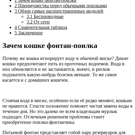
1
Зачем кошке фонтан-поилка
2
Преимущества перед обычными поилками
3
Обзор самых распространенных моделей
3.1
Беспроводные
3.2
От сети
4
Сравнительная таблица
5
Заключение
Зачем кошке фонтан-поилка
Почему же кошка игнорирует воду в обычной миске? Дикие
кошки предпочитают пить из проточных водоемов. Вода в
них обновляется и не застаивается, значит, и рисков
подхватить какую-нибудь болезнь меньше. То же самое
касается и с домашних кошечек.
Стоячая вода в миске, особенно если её редко меняют, кошкам
не нравится. Спасти положение поможет частая замена воды в
течение дня. Но это далеко не всем владельцам мурлык
подходит. Отличным решением проблемы станет
приобретение поилки-фонтанчика.
Питьевой фонтан представляет собой пару резервуаров для