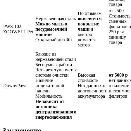
товара
от 2500
По отзывам
Стоимость
Нержавеющая сталь
окисляется
сменных
Можно мыть в
покрытие
PWS-102
фильтров о
посудомоечной
чаши
и
ZOOWELL Pet
250 р за
машине
быстро
единицу
Открытый дизайн
ломается
товара
мотор
Блюдце из
нержавеющей стали
Бесшумная работа
Четырехступенчатая
система очистки
Высокая
от 5000 р
Наличие
стоимость
нет данны
DownyPaws
индикаторной
Нет данных о
о наличии
панели
долговечности
и стоимост
Мобильность
аккумулятора
фильтров
Не зависит от
источника
централизованного
энергоснабжения
Заключение