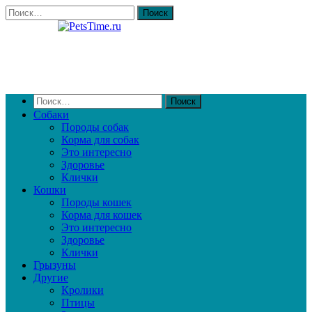
Собаки
Породы собак
Корма для собак
Это интересно
Здоровье
Клички
Кошки
Породы кошек
Корма для кошек
Это интересно
Здоровье
Клички
Грызуны
Другие
Кролики
Птицы