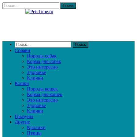
Собаки
Породы собак
Корма для собак
Это интересно
Здоровье
Клички
Кошки
Породы кошек
Корма для кошек
Это интересно
Здоровье
Клички
Грызуны
Другие
Кролики
Птицы