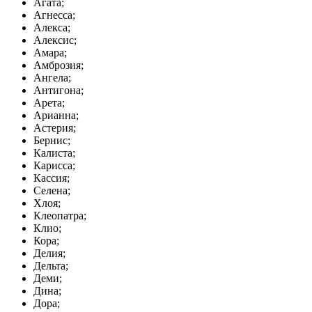
Агата;
Агнесса;
Алекса;
Алексис;
Амара;
Амброзия;
Ангела;
Антигона;
Арета;
Арианна;
Астерия;
Бернис;
Калиста;
Карисса;
Кассия;
Селена;
Хлоя;
Клеопатра;
Клио;
Кора;
Делия;
Дельта;
Деми;
Дина;
Дора;