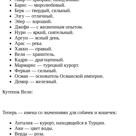
Барис — миролюбивый.
Берк — твердый, сильный.
Эзгу — отличный.
Эбер — хороший.
Джефи — с жизненным опытом.
Нури — яркий, сиятельный.
Аргун — ясный день.
Арас — река.
Хакки — правый.
Вели — хранитель.
Кадри — драгоценный.
Мармарис — турецкий курорт.
Феркан — сильный.
Осман — основатель Османской империи.
Демир — железный.
Кутенок Вели:
Теперь — имена со значениями для собачек и кошечек:
Анталия — курорт, находящийся в Турции.
Ави — цвет воды.
Верда — роза.