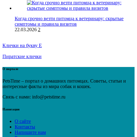
Когда срочно везти питомца к ветеринару: скрытые
симптомы и правила визитов
22.03.2026
2
Клички на букву Е
Пиратские клички
О портале
PetsTime – портал о домашних питомцах. Советы, статьи и
интересные факты из мира собак и кошек.
Связь с нами: info@petstime.ru
Навигация
О сайте
Контакты
Напишите нам