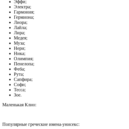
Эффи;
Электра;
Гармония;
Гермиона;
Лиора;
Лайла;
Лира;
Медея;
Муза;
Нери;
Ника;
Олимпия;
Пенелопа;
Феба;
Рута;
Сапфира;
Софи;
Тесса;
Зое.
Маленькая Клио:
Популярные греческие имена-унисекс: