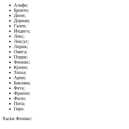
Альфа;
Бронте;
Дион;
Дориан;
Гален;
Индиго;
Лекс;
Лексус;
Лирик;
Омега;
Перри;
Феникс;
Куинн;
Топаз;
Арни;
Баклава;
Фета;
Фраппе;
Фило;
Пита;
Гиро.
Хаски Феникс: