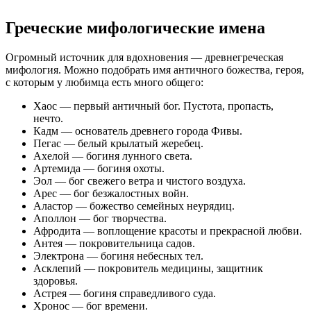
Греческие мифологические имена
Огромный источник для вдохновения — древнегреческая
мифология. Можно подобрать имя античного божества, героя,
с которым у любимца есть много общего:
Хаос — первый античный бог. Пустота, пропасть,
нечто.
Кадм — основатель древнего города Фивы.
Пегас — белый крылатый жеребец.
Ахелой — богиня лунного света.
Артемида — богиня охоты.
Эол — бог свежего ветра и чистого воздуха.
Арес — бог безжалостных войн.
Аластор — божество семейных неурядиц.
Аполлон — бог творчества.
Афродита — воплощение красоты и прекрасной любви.
Антея — покровительница садов.
Электрона — богиня небесных тел.
Асклепий — покровитель медицины, защитник
здоровья.
Астрея — богиня справедливого суда.
Хронос — бог времени.