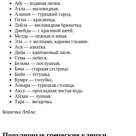
Абу — водяная лилия.
Ахла — миловидная.
Алания — турецкий город.
Гесна — красавица.
Лейла — миловидная брюнетка.
Джейда — с красивой шеей.
Мелда — нежная и юная.
Эла — с желтыми, карими глазами.
Ася — азиатка.
Диба — каштановый шелк.
Сема — небеса.
Бельма — послушная.
Бачи — старшая сестрица.
Биби — тетушка.
Кумру — голубка.
Анкара — турецкая столица.
Аксу — прохладная чистая вода.
Айдан — лунная.
Тара — звездочка.
Кошечка Лейла:
Популярные греческие клички