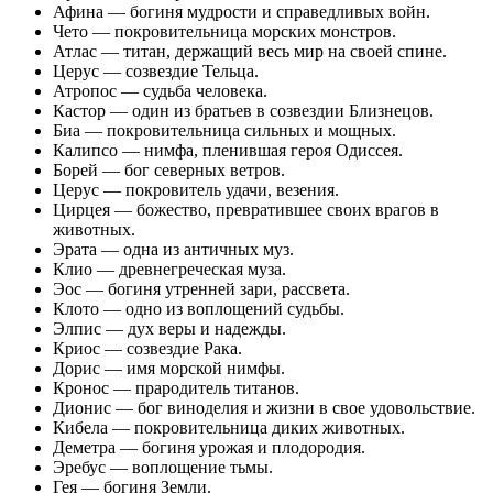
Афина — богиня мудрости и справедливых войн.
Чето — покровительница морских монстров.
Атлас — титан, держащий весь мир на своей спине.
Церус — созвездие Тельца.
Атропос — судьба человека.
Кастор — один из братьев в созвездии Близнецов.
Биа — покровительница сильных и мощных.
Калипсо — нимфа, пленившая героя Одиссея.
Борей — бог северных ветров.
Церус — покровитель удачи, везения.
Цирцея — божество, превратившее своих врагов в
животных.
Эрата — одна из античных муз.
Клио — древнегреческая муза.
Эос — богиня утренней зари, рассвета.
Клото — одно из воплощений судьбы.
Элпис — дух веры и надежды.
Криос — созвездие Рака.
Дорис — имя морской нимфы.
Кронос — прародитель титанов.
Дионис — бог виноделия и жизни в свое удовольствие.
Кибела — покровительница диких животных.
Деметра — богиня урожая и плодородия.
Эребус — воплощение тьмы.
Гея — богиня Земли.