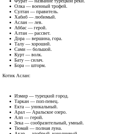
Фурат — название турецкой реки.
Олка — военный трофей.
Султан — правитель.
Хабиб — любимый.
Аслан — лев.
Аббас — герой.
Алтан — рассвет.
Дора — вершина, гора.
Талу — хороший.
Сами — большой.
Курт — волк.
Бату — силач.
Бора — шторм.
Котик Аслан:
Измир — турецкий город.
Таркан — поп-певец.
Екта — уникальный.
Арал — Аральское озеро.
Алп — герой.
Зека — сообразительный, умный.
Тюмай — полная луна.
Акар — храбрый, находчивый.