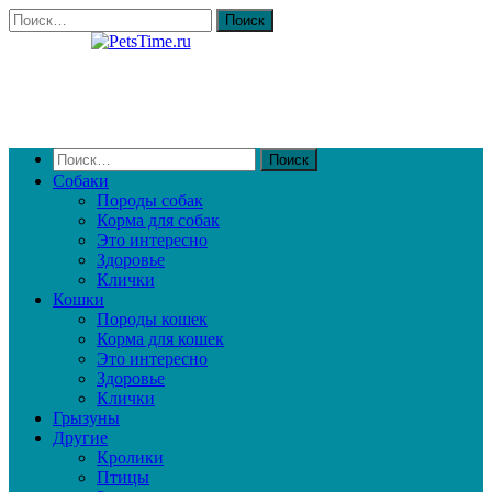
Собаки
Породы собак
Корма для собак
Это интересно
Здоровье
Клички
Кошки
Породы кошек
Корма для кошек
Это интересно
Здоровье
Клички
Грызуны
Другие
Кролики
Птицы