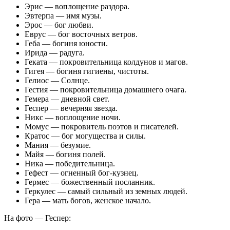
Эрис — воплощение раздора.
Эвтерпа — имя музы.
Эрос — бог любви.
Еврус — бог восточных ветров.
Геба — богиня юности.
Ирида — радуга.
Геката — покровительница колдунов и магов.
Гигея — богиня гигиены, чистоты.
Гелиос — Солнце.
Гестия — покровительница домашнего очага.
Гемера — дневной свет.
Геспер — вечерняя звезда.
Никс — воплощение ночи.
Момус — покровитель поэтов и писателей.
Кратос — бог могущества и силы.
Мания — безумие.
Майя — богиня полей.
Ника — победительница.
Гефест — огненный бог-кузнец.
Гермес — божественный посланник.
Геркулес — самый сильный из земных людей.
Гера — мать богов, женское начало.
На фото — Геспер: