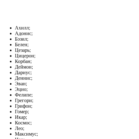
Ахилл;
Адонис;
Бэзил;
Белен;
Цезарь;
Цицерон;
Корбан;
Деймон;
Дариус;
Деннис;
Эван;
Эцио;
Фелипе;
Грегори;
Грифон;
Гомер;
Икар;
Космос;
Лео;
Максимус;