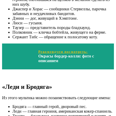
них шубу.
Джаспер и Хорас — сообщники Стервеллы, парочка
забавных и неудачливых бандитов.
Дэнни — дог, живущий в Хэмптоне.
Люси — гусыня.
Таузер — представитель породы бладхаунд.
Полковник — кличка бобтейла, живущего на ферме.
Сержант Тибс — обращение к полосатому коту.
Рекомендуем посмотреть:
Окрасы бордер-колли: фото с
описанием
«Леди и Бродяга»
Из этого мультика можно позаимствовать следующие имена:
Бродяга — главный герой, дворовый пес.
Леди — главная героиня, американская кокер-спаниель.
Трасти — бладхаунд, частично потерявший и память, и