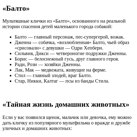
«Балто»
Мультяшные клички из «Балто», основанного на реальной
истории спасения детей маленького города собакой:
Балто — главный персонаж, пес-супергерой, вожак.
Дженна — собачка, «возлюбленная» Балто, чьей образ
«срисовали» с девушки — Одри Хепберн.
Сильвия, Дикси — четвероногие подружки Дженны.
Борис — белоснежный гусь, друг главного героя.
Ради, Рози — хозяйки Дженны.
Лак, Мак — медвежата, живущие на ферме.
Стил — главный злодей, враг Балто.
Стар, Никки, Калтаг — псы из банды Стила.
«Тайная жизнь домашних животных»
Если у вас появился щенок, мальчик или девочка, ему можно
дать кличку из популярного мультфильма о вражде и дружбе
уличных и домашних животных: