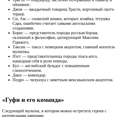
обоняние.
Джок — закадычный товарищ Трасти, ворчливый скотч-
терьер.
Си, Ам — сиамский кошки, которых хозяйка, тетушка
Сара, ошибочно считает самыми ангельскими
созданиями.
Борис — представитель породы русская борзая,
склонный к философии, цитирующий Максима
Горького.
Таксик — такса с немецким акцентом, главный копатель
мультика.
Пэгг — представительница породы лхаса-апсо,
нашедшая себя в роли певицы.
Бул — английский бульдог с повышенным
слюнотечением.
Даки — комондор.
Педро — чихуахуа с заметным мексиканским акцентом.
«Гуфи и его команда»
Следующий мультик, в котором можно встретить героев с
интересными именами: