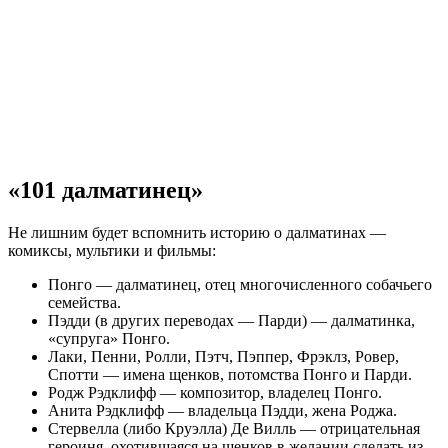
«101 далматинец»
Не лишним будет вспомнить историю о далматинах —
комиксы, мультики и фильмы:
Понго — далматинец, отец многочисленного собачьего
семейства.
Пэдди (в других переводах — Парди) — далматинка,
«супруга» Понго.
Лаки, Пенни, Ролли, Пэтч, Пэппер, Фрэклз, Ровер,
Спотти — имена щенков, потомства Понго и Парди.
Родж Рэдклифф — композитор, владелец Понго.
Анита Рэдклифф — владельца Пэдди, жена Роджа.
Стервелла (либо Круэлла) Де Вилль — отрицательная
героиня, охотившаяся на щенков в желании сделать из