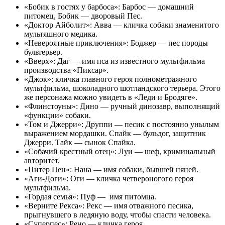
«Бобик в гостях у барбоса»: Барбос — домашний
питомец, Бобик — дворовый Пес.
«Доктор Айболит»: Авва — кличка собаки знаменитого
мультяшного медика.
«Невероятные приключения»: Боджер — пес породы
бультерьер.
«Вверх»: Даг — имя пса из известного мультфильма
производства «Пиксар».
«Джок»: кличка главного героя полнометражного
мультфильма, шоколадного шотландского терьера. Этого
же персонажа можно увидеть в «Леди и Бродяге».
«Флинстоуны»: Дино — ручный динозавр, выполнящий
«функции» собаки.
«Том и Джерри»: Друппи — песик с постоянно унылым
выражением мордашки. Спайк — бульдог, защитник
Джерри. Тайк — сынок Спайка.
«Собачий крестный отец»: Луи — шеф, криминальный
авторитет.
«Питер Пен»: Нана — имя собаки, бывшей няней.
«Аги-Доги»: Оги — кличка четвероногого героя
мультфильма.
«Гордая семья»: Пуф — имя питомца.
«Верните Рекса»: Рекс — имя отважного песика,
прыгнувшего в ледяную воду, чтобы спасти человека.
«Суперпес»: Рено — кличка героя.