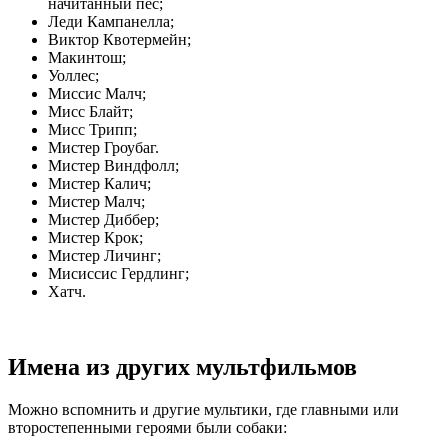
начитанный пес;
Леди Кампанелла;
Виктор Квотермейн;
Макинтош;
Уоллес;
Миссис Малч;
Мисс Блайт;
Мисс Трипп;
Мистер Гроубаг.
Мистер Виндфолл;
Мистер Калич;
Мистер Малч;
Мистер Диббер;
Мистер Крок;
Мистер Личинг;
Мисиссис Гердлинг;
Хатч.
Имена из других мультфильмов
Можно вспомнить и другие мультики, где главными или
второстепенными героями были собаки: