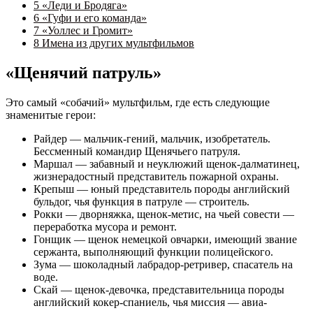
5
«Леди и Бродяга»
6
«Гуфи и его команда»
7
«Уоллес и Громит»
8
Имена из других мультфильмов
«Щенячий патруль»
Это самый «собачий» мультфильм, где есть следующие
знаменитые герои:
Райдер — мальчик-гений, мальчик, изобретатель.
Бессменный командир Щенячьего патруля.
Маршал — забавный и неуклюжий щенок-далматинец,
жизнерадостный представитель пожарной охраны.
Крепыш — юный представитель породы английский
бульдог, чья функция в патруле — строитель.
Рокки — дворняжка, щенок-метис, на чьей совести —
переработка мусора и ремонт.
Гонщик — щенок немецкой овчарки, имеющий звание
сержанта, выполняющий функции полицейского.
Зума — шоколадный лабрадор-ретривер, спасатель на
воде.
Скай — щенок-девочка, представительница породы
английский кокер-спаниель, чья миссия — авиа-