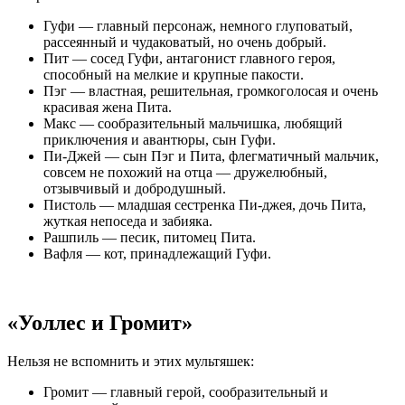
Гуфи — главный персонаж, немного глуповатый,
рассеянный и чудаковатый, но очень добрый.
Пит — сосед Гуфи, антагонист главного героя,
способный на мелкие и крупные пакости.
Пэг — властная, решительная, громкоголосая и очень
красивая жена Пита.
Макс — сообразительный мальчишка, любящий
приключения и авантюры, сын Гуфи.
Пи-Джей — сын Пэг и Пита, флегматичный мальчик,
совсем не похожий на отца — дружелюбный,
отзывчивый и добродушный.
Пистоль — младшая сестренка Пи-джея, дочь Пита,
жуткая непоседа и забияка.
Рашпиль — песик, питомец Пита.
Вафля — кот, принадлежащий Гуфи.
«Уоллес и Громит»
Нельзя не вспомнить и этих мультяшек:
Громит — главный герой, сообразительный и