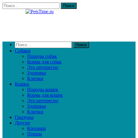
Собаки
Породы собак
Корма для собак
Это интересно
Здоровье
Клички
Кошки
Породы кошек
Корма для кошек
Это интересно
Здоровье
Клички
Грызуны
Другие
Кролики
Птицы