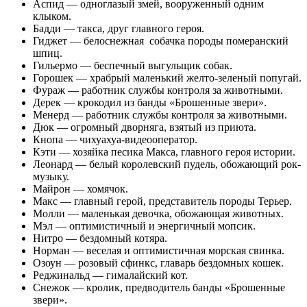
Аспид — одноглазый змей, вооруженный одним
клыком.
Бадди — такса, друг главного героя.
Гиджет — белоснежная собачка породы померанский
шпиц.
Гильермо — беспечный выгульщик собак.
Горошек — храбрый маленький желто-зеленый попугай.
Фураж — работник службы контроля за животными.
Дерек — крокодил из банды «Брошенные звери».
Менерд — работник службы контроля за животными.
Дюк — огромный дворняга, взятый из приюта.
Кнопа — чихуахуа-видеооператор.
Кэти — хозяйка песика Макса, главного героя истории.
Леонард — белый королевский пудель, обожающий рок-
музыку.
Майрон — хомячок.
Макс — главный герой, представитель породы Терьер.
Молли — маленькая девочка, обожающая животных.
Мэл — оптимистичный и энергичный мопсик.
Нитро — бездомный котяра.
Норман — веселая и оптимистичная морская свинка.
Озоун — розовый сфинкс, главарь бездомных кошек.
Реджинальд — гималайский кот.
Снежок — кролик, предводитель банды «Брошенные
звери».