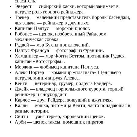
спасатель.
Эверест — сибирский хаски, который занимает в
патруле роль горного рейнджера.
Трекер — маленький представитель породы басенджи,
чья задача — рейнджер в джунглях.
Капитан Палтус — морской биолог.
Робопес — щенок, изобретенный Райдером,
механическая собака.
Гудвей — мэр Бухты приключений.
Палтус Франсуа — фотограф из Франции.
Хамдингер — мэр Фогги Боттом, противник Гудвея,
капитан «Котострофы».
Моржик — любимец капитана Палтуса.
Алекс Портер — командир «плагиата» Щенячьего
патруля, мини-патруля Алекса.
Кейти — ветеринар, грумер, подруга Райдера.
Джейк — владелец горнолыжного курорта, горный
рейнджер и сноубордист.
Карлос — друг Райдера, живущий в джунглях.
Калли — кошка, питомица Кейти, часто попадающая в
разные истории.
Свити — уайт-терьер, королевский щенок.
Арби — щенок таксы, помощник пиратов.