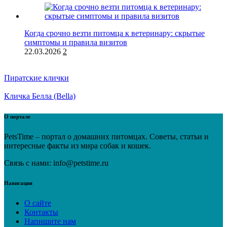
Когда срочно везти питомца к ветеринару: скрытые
симптомы и правила визитов
22.03.2026
2
Пиратские клички
Кличка Белла (Bella)
О портале
PetsTime – портал о домашних питомцах. Советы, статьи и
интересные факты из мира собак и кошек.
Связь с нами: info@petstime.ru
Навигация
О сайте
Контакты
Напишите нам