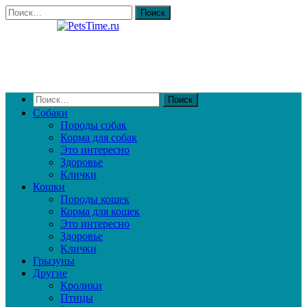
Собаки
Породы собак
Корма для собак
Это интересно
Здоровье
Клички
Кошки
Породы кошек
Корма для кошек
Это интересно
Здоровье
Клички
Грызуны
Другие
Кролики
Птицы