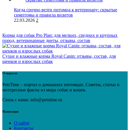
Когда срочно везти питомца к ветеринару: скрытые
симптомы и правила визитов
22.03.2026
2
Корма для собак Pro Plan: для мелких, средних и крупных
пород, ветеринарные диеты, отзывы, состав
Сухие и влажные корма Royal Canin: отзывы, состав, для
щенков и взрослых собак
О портале
PetsTime – портал о домашних питомцах. Советы, статьи и
интересные факты из мира собак и кошек.
Связь с нами: info@petstime.ru
Навигация
О сайте
Контакты