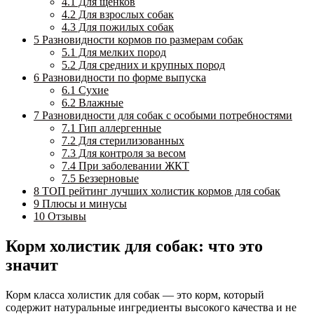
4.1
Для щенков
4.2
Для взрослых собак
4.3
Для пожилых собак
5
Разновидности кормов по размерам собак
5.1
Для мелких пород
5.2
Для средних и крупных пород
6
Разновидности по форме выпуска
6.1
Сухие
6.2
Влажные
7
Разновидности для собак с особыми потребностями
7.1
Гип аллергенные
7.2
Для стерилизованных
7.3
Для контроля за весом
7.4
При заболевании ЖКТ
7.5
Беззерновые
8
ТОП рейтинг лучших холистик кормов для собак
9
Плюсы и минусы
10
Отзывы
Корм холистик для собак: что это
значит
Корм класса холистик для собак — это корм, который
содержит натуральные ингредиенты высокого качества и не