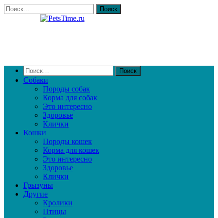
Собаки
Породы собак
Корма для собак
Это интересно
Здоровье
Клички
Кошки
Породы кошек
Корма для кошек
Это интересно
Здоровье
Клички
Грызуны
Другие
Кролики
Птицы