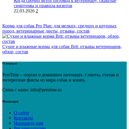
Когда срочно везти питомца к ветеринару: скрытые
симптомы и правила визитов
22.03.2026
2
Корма для собак Pro Plan: для мелких, средних и крупных
пород, ветеринарные диеты, отзывы, состав
Сухие и влажные корма для собак Brit: отзывы ветеринаров,
обзор, состав
О портале
PetsTime – портал о домашних питомцах. Советы, статьи и
интересные факты из мира собак и кошек.
Связь с нами: info@petstime.ru
Навигация
О сайте
Контакты
Напишите нам
Рекламодателям