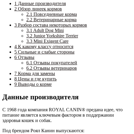
1
Данные производителя
2
Обзор линеек кормов
2.1
Повседневные корма
2.2
Ветеринарные корма
3
Разбор состава некоторых кормов
3.1
Adult Dog Mini
3.2
Junior Yorkshire Terrier
3.3
Mini Exigent Care
4
К какому классу относится
5
Сильные и слабые стороны
6
Отзывы
6.1
Отзывы покупателей
6.2
Отзывы ветеринаров
7
Корма для замены
8
Цены и где купить
9
Выводы о корме
Данные производителя
C 1968 года компания ROYAL CANIN® предана идее, что
питание является ключевым фактором в поддержании
здоровья кошек и собак.
Под брендом Роял Канин выпускаются: