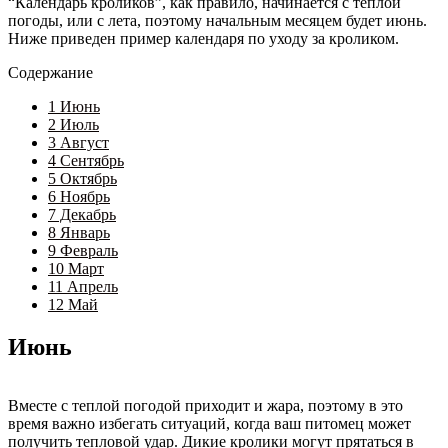
“Календарь кроликов”, как правило, начинается с теплой
погоды, или с лета, поэтому начальным месяцем будет июнь.
Ниже приведен пример календаря по уходу за кроликом.
Содержание
1
Июнь
2
Июль
3
Август
4
Сентябрь
5
Октябрь
6
Ноябрь
7
Декабрь
8
Январь
9
Февраль
10
Март
11
Апрель
12
Май
Июнь
Вместе с теплой погодой приходит и жара, поэтому в это
время важно избегать ситуаций, когда ваш питомец может
получить тепловой удар. Дикие кролики могут прятаться в