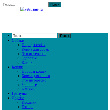
Собаки
Породы собак
Корма для собак
Это интересно
Здоровье
Клички
Кошки
Породы кошек
Корма для кошек
Это интересно
Здоровье
Клички
Грызуны
Другие
Кролики
Птицы