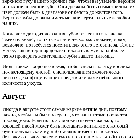
верхнюю губу вашего кролика так, чтобы вы увидели верхние
и нижние передние зубы. Они должны быть симметричны, их
цвет должен быть в диапазоне от белого до желтоватого.
Верхние зубы должны иметь мелкие вертикальные желобки
на них.
Когда дело доходит до задних зубов, известных также как
“жевательные”, то их осмотреть несколько сложнее, и вам,
возможно, потребуется посетить для этого ветеринара. Тем не
менее, ваш ветеринар должен показать вам, как наиболее
легко проверить жевательные зубы вашего питомца.
Июль также – хорошее время, чтобы сделать клетку кролика
по-настоящему чистой, с использованием экологически
чистых дезинфицирующих средств или даже небольшого
количества уксуса.
Август
Иногда в августе стоят самые жаркие летние дни, поэтому
важно, чтобы вы были уверены, что ваш питомец остается
прохладным. Если погода становится очень жаркой, то
хорошей идеей может быть поставить вентилятор, который
будет обдувать клетку, либо можно поместить в клетку
бутылку со льдом, завернутую в полотенце так, чтобы кролик