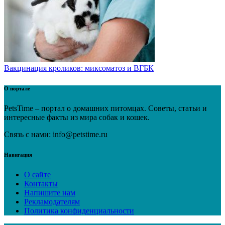
Вакцинация кроликов: миксоматоз и ВГБК
О портале
PetsTime – портал о домашних питомцах. Советы, статьи и
интересные факты из мира собак и кошек.
Связь с нами: info@petstime.ru
Навигация
О сайте
Контакты
Напишите нам
Рекламодателям
Политика конфиденциальности