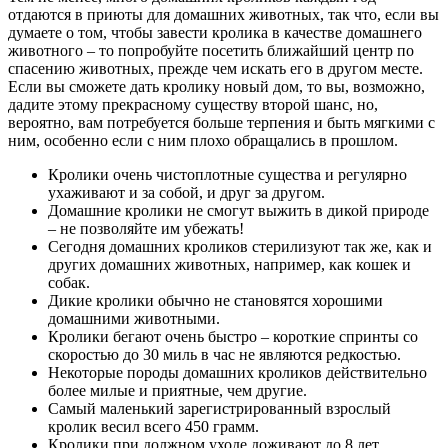
отдаются в приюты для домашних животных, так что, если вы
думаете о том, чтобы завести кролика в качестве домашнего
животного – то попробуйте посетить ближайший центр по
спасению животных, прежде чем искать его в другом месте.
Если вы сможете дать кролику новый дом, то вы, возможно,
дадите этому прекрасному существу второй шанс, но,
вероятно, вам потребуется больше терпения и быть мягкими с
ним, особенно если с ним плохо обращались в прошлом.
Кролики очень чистоплотные существа и регулярно
ухаживают и за собой, и друг за другом.
Домашние кролики не смогут выжить в дикой природе
– не позволяйте им убежать!
Сегодня домашних кроликов стерилизуют так же, как и
других домашних животных, например, как кошек и
собак.
Дикие кролики обычно не становятся хорошими
домашними животными.
Кролики бегают очень быстро – короткие спринты со
скоростью до 30 миль в час не являются редкостью.
Некоторые породы домашних кроликов действительно
более милые и приятные, чем другие.
Самый маленький зарегистрированный взрослый
кролик весил всего 450 грамм.
Кролики при должном уходе доживают до 8 лет