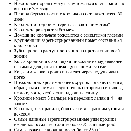
Некоторые породы могут размножаться очень рано – в
возрасте 3 месяцев
Период беременности у кроликов составляет всего 30
дней
Крольчат от одной матери называют “пометом”
Крольчата рождаются без меха
Домашние крольчата рождаются с закрытыми глазами
Крупнейший зарегистрированный помет составил 24
крольчонка
Зубы кролика растут постоянно на протяжении всей
жизни
Когда кролики издают звуки, похожие на мурлыканье,
на самом деле, они скрежещут своими зубами
Когда им жарко, кролики потеют через подушечки на
ногах
Позвоночник кроликов очень хрупок – в связи с этим,
обращаться с ними следует очень осторожно и никогда
не допускать, чтобы они падали на спину
Кролики имеют 5 пальцев на передних лапах и 4 – на
задних
Кролики, как правило, более активны ранним утром и
вечером
Самые длинные зарегистрированные уши кролика
имели колоссальную длину более 75 сантиметров!
Самые тяжелые кролики весят более 25 кг!