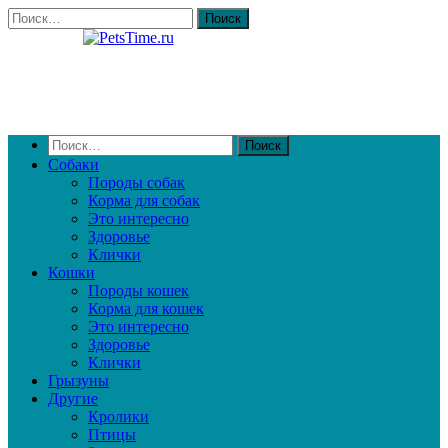
Собаки
Породы собак
Корма для собак
Это интересно
Здоровье
Клички
Кошки
Породы кошек
Корма для кошек
Это интересно
Здоровье
Клички
Грызуны
Другие
Кролики
Птицы