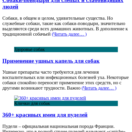
Собаки-поводыри для слепых и слабовидящих
людей
Собаки, в общем и целом, удивительные существа. Но
служебные собаки, такие как собаки-поводыри, значительно
выделяются среди всех домашних животных. В дополнение к
традиционной собачьей
(Читать далее… )
Здоровье собак
Применение ушных капель для собак
Ушные препараты часто требуются для лечения
воспалительных или инфекционных болезней уха. Некоторые
собаки спокойно переносят применение этих средств, но с
другими возникают трудности. Важно
(Читать далее… )
Клички для собак
360+ красивых имен для пуделей
Пудели – официальная национальная порода Франции.
Интересно, что в родной стране пуделей называют «caniche»