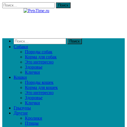
Собаки
Породы собак
Корма для собак
Это интересно
Здоровье
Клички
Кошки
Породы кошек
Корма для кошек
Это интересно
Здоровье
Клички
Грызуны
Другие
Кролики
Птицы