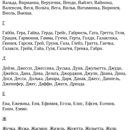
Вальда, Вирианна, Верунчик, Венди, Вайлет, Вайнона,
Валенсия, Веся, Вольта, Вега, Вилья, Витаминка, Виринея,
Виоль, Вьюша.
Г
Габби, Гера, Гайка, Герда, Грейс, Габриель, Гата, Гретта, Геля,
Грация, Гармония, Гамма, Гуччи, Герта, Голди, Галактика,
Гвинея, Гарсия, Грей, Груня, Гала, Глейз, Гратта, Гаечка,
Галакси, Грейя, Гайа, Гуля, Галатея, Гренка, Габри.
Д
Дейзи, Джесси, Джессика, Дуська, Дуня, Джульетта, Джуди,
Джейси, Дана, Дива, Дельта, Джорджия, Джули, Диана, Дина,
Дося, Десси, Долька, Данара, Даря, Даная, Джесс, Даниель,
Дженифер, Джес, Даффи, Джеси, Дриада.
Е
Ева, Ежевика, Еня, Ефимия, Егоза, Елис, Ефсея, Есения,
Енни, Емми.
Ж
Жучка, Жужа, Жасмин, Жизель, Жозетта, Жульетта, Жуля,