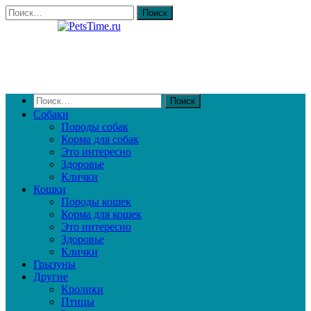
Собаки
Породы собак
Корма для собак
Это интересно
Здоровье
Клички
Кошки
Породы кошек
Корма для кошек
Это интересно
Здоровье
Клички
Грызуны
Другие
Кролики
Птицы