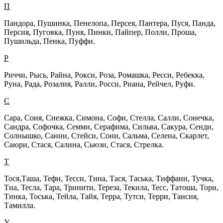
П
Пандора, Пушинка, Пенелопа, Персея, Пантера, Пуся, Панда,
Персия, Пуговка, Пуня, Пинки, Пайпер, Полли, Проша,
Пушильда, Пенка, Пуффи.
Р
Риччи, Рысь, Райна, Рокси, Роза, Ромашка, Ресси, Ребекка,
Руна, Рада, Розалия, Ралли, Росси, Риана, Рейчел, Руфи.
С
Сара, Соня, Снежка, Симона, Софи, Стелла, Салли, Сонечка,
Сандра, Софочка, Семми, Серафима, Сильва, Сакура, Сенди,
Солнышко, Санни, Стейси, Сони, Сальма, Селена, Скарлет,
Саюри, Стася, Салина, Сьюзи, Стася, Стрелка.
Т
Тося,Таша, Тефи, Тесси, Тина, Тася, Таська, Тиффани, Тучка,
Тиа, Тесла, Тара, Тринити, Тереза, Текила, Тесс, Татоша, Тори,
Тинка, Тоська, Тейла, Тайя, Терра, Тутси, Терри, Таисия,
Тамилла.
У