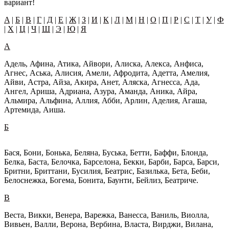
вариант!
A
|
Б
|
В
|
Г
|
Д
|
Е
|
Ж
|
З
|
И
|
К
|
Л
|
М
|
Н
|
О
|
П
|
Р
|
С
|
Т
|
У
|
Ф
|
Х
|
Ц
|
Ч
|
Ш
|
Э
|
Ю
|
Я
A
Адель, Афина, Атика, Айвори, Алиска, Алекса, Анфиса,
Агнес, Аська, Алисия, Амели, Афродита, Адетта, Амелия,
Айви, Астра, Айза, Акира, Анет, Аляска, Агнесса, Ада,
Ангел, Ариша, Адриана, Азура, Аманда, Аника, Айра,
Альмира, Альфина, Аллия, Абби, Арлин, Аделия, Агаша,
Артемида, Аиша.
Б
Бася, Бони, Бонька, Беляна, Буська, Бетти, Баффи, Блонда,
Белка, Баста, Белочка, Барселона, Бекки, Барби, Барса, Барси,
Бритни, Бриттани, Бусилия, Беатрис, Базилька, Бета, Беби,
Белоснежка, Богема, Бонита, Баунти, Бейлиз, Беатриче.
В
Веста, Викки, Венера, Варежка, Ванесса, Ваниль, Виолла,
Вивьен, Валли, Верона, Вербина, Власта, Вирджи, Вилана,