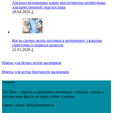
Арсенал ветеринара: какие инструменты необходимы
для качественной диагностики
28.04.2026
2
Когда срочно везти питомца к ветеринару: скрытые
симптомы и правила визитов
22.03.2026
2
Имена для белых котов мальчиков
Имена для котов британцев мальчиков
О портале
PetsTime – портал о домашних питомцах. Советы, статьи и
интересные факты из мира собак и кошек.
Связь с нами: info@petstime.ru