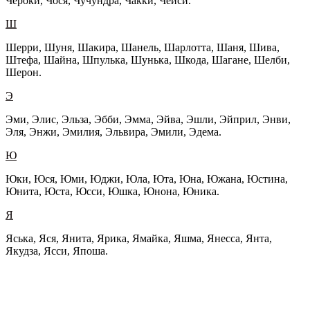
Чероки, Чося, Чучундра, Чакки, Чейси.
Ш
Шерри, Шуня, Шакира, Шанель, Шарлотта, Шаня, Шива,
Штефа, Шайна, Шпулька, Шунька, Шкода, Шагане, Шелби,
Шерон.
Э
Эми, Элис, Эльза, Эбби, Эмма, Эйва, Эшли, Эйприл, Энви,
Эля, Энжи, Эмилия, Эльвира, Эмили, Эдема.
Ю
Юки, Юся, Юми, Юджи, Юла, Юта, Юна, Южана, Юстина,
Юнита, Юста, Юсси, Юшка, Юнона, Юника.
Я
Яська, Яся, Янита, Ярика, Ямайка, Яшма, Янесса, Янта,
Якудза, Ясси, Япоша.