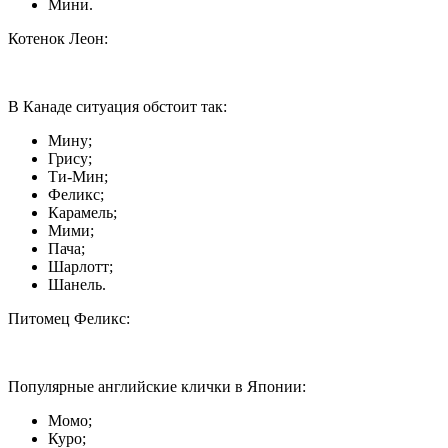
Мини.
Котенок Леон:
В Канаде ситуация обстоит так:
Мину;
Грису;
Ти-Мин;
Феликс;
Карамель;
Мими;
Пача;
Шарлотт;
Шанель.
Питомец Феликс:
Популярные английские клички в Японии:
Момо;
Куро;