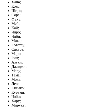
Хана;
Коко;
Широ;
Сора;
Фуку;
Мей;
Кай;
Чиро;
Чиби;
Мика;
Котетсу;
Сакура;
Марон;
Рин;
Азуки;
Джиджи;
Мару;
Тама;
Мока;
Лео;
Кинако;
Куруми;
Чоби;
Хару;
Мируку;