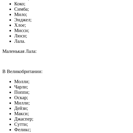
Коко;
Симба;
Мило;
Энджел;
Хлое;
Мисси;
Люси;
Лала.
Маленькая Лала:
В Великобритании:
Молли;
Чарли;
Поппи;
Оскар;
Милли;
Дейзи;
Макси;
Джаспер;
Сутти;
Феликс;