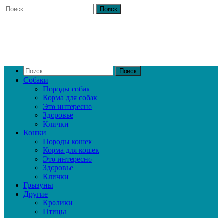
Собаки
Породы собак
Корма для собак
Это интересно
Здоровье
Клички
Кошки
Породы кошек
Корма для кошек
Это интересно
Здоровье
Клички
Грызуны
Другие
Кролики
Птицы