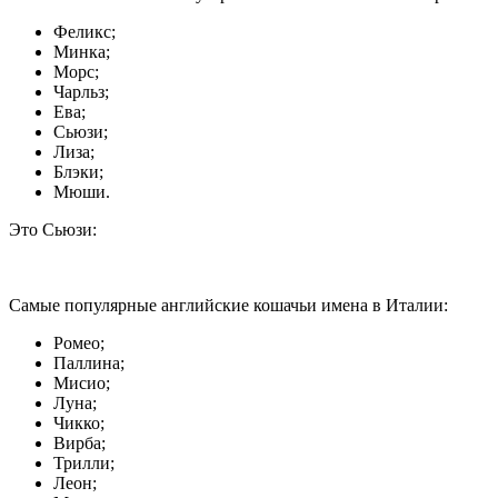
Феликс;
Минка;
Морс;
Чарльз;
Ева;
Сьюзи;
Лиза;
Блэки;
Мюши.
Это Сьюзи:
Самые популярные английские кошачьи имена в Италии:
Ромео;
Паллина;
Мисио;
Луна;
Чикко;
Вирба;
Трилли;
Леон;