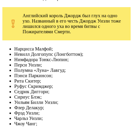
Английский король Джордж был глух на одно
ухо. Названный в его честь Джордж Уизли тоже
лишился одного уха во время битвы с
Пожирателями Смерти.
Нарцисса Малфой;
Невилл Долгопупс (Лонгботтом);
Нимфадора Тонкс-Люпин;
Перси Уизли;
Полумна «Луна» Лавгуд;
Пэнси Паркинсон;
Рита Скитер;
Руфус Скримджер;
Седрик Диггори;
Сириус Блэк;
Уильям Билли Уизли;
Флер Делакур;
Фрэд Уизли;
Чарльз Уизли;
Чжоу Чанг;