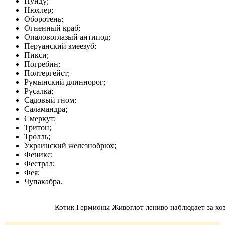
Нунду;
Нюхлер;
Оборотень;
Огненный краб;
Опаловоглазый антипод;
Перуанский змеезуб;
Пикси;
Погребин;
Полтергейст;
Румынский длиннорог;
Русалка;
Садовый гном;
Саламандра;
Смеркут;
Тритон;
Тролль;
Украинский железнобрюх;
Феникс;
Фестрал;
Фея;
Чупакабра.
Котик Гермионы Живоглот лениво наблюдает за хо