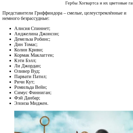
Гербы Хогвартса и их цветовые г
Представители Гриффиндора – смелые, целеустремлённые и
немного безрассудные:
Алисия Спиннет;
Анджелина Джонсон;
Демельза Робинс;
Дин Томас;
Колин Криви;
Кормак Маклагген;
Кэти Бэлл;
Ли Джордан;
Оливер Вуд;
Парвати Патил;
Ричи Кут;
Ромильда Вейн;
Симус Финниган;
Фэй Данбар;
Элоиза Миджен.