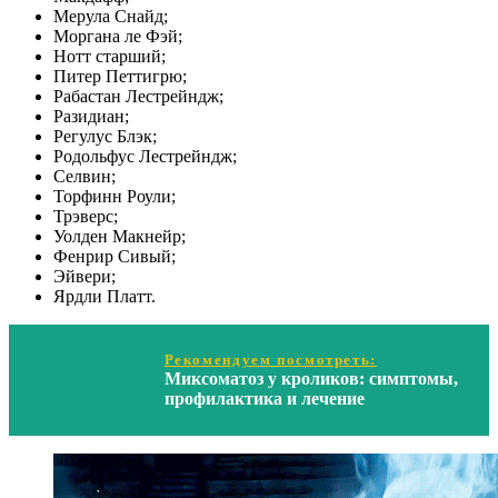
Мерула Снайд;
Моргана ле Фэй;
Нотт старший;
Питер Петтигрю;
Рабастан Лестрейндж;
Разидиан;
Регулус Блэк;
Родольфус Лестрейндж;
Селвин;
Торфинн Роули;
Трэверс;
Уолден Макнейр;
Фенрир Сивый;
Эйвери;
Ярдли Платт.
Рекомендуем посмотреть:
Миксоматоз у кроликов: симптомы,
профилактика и лечение