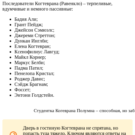
Последователи Когтеврана (Равенкло) – терпеливые,
вдумчивые и немного пассивные:
Бадия Али;
Грант Пейдж;
Джейсон Сэмюэлс;
Джереми Стреттон;
Дункан Инглби;
Елена Когтевран;
Ксенофилиус Лавгуд;
Майкл Корнер;
Маркус Белби;
Падма Патил;
Пенелопа Кристал;
Роджер Давис;
Сэйдж Брагнам;
Фоссет;
Энтони Голдстейн.
Студентка Когеврана Полумна – способная, но за
Дверь в гостиную Когтеврана не спрятана, но
попасть туда тяжело. Ключом являются ответы на