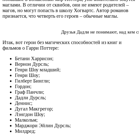
маглами. В отличии от сквибов, они не имеют родителей –
магов, но могут попасть в школу Хогвартс. Автор романов
признается, что четверть его героев – обычные маглы.
Друзья Дадли не понимают, над кем 
Итак, вот герои без магических способностей из книг и
фильмов о Гарри Поттере:
Бетани Харрисон;
Вернон Дурсль;
Генри Шоу младший;
Генри Шоу;
Гилберт Бингли;
Гордон;
Граф Панчли;
Дадли Дурсль;
Деннис;
Дугал Макгрегор;
Лэнгдон Шоу;
Малкольм;
Марджори Эйлин Дурсль;
Милдред;