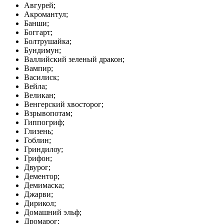
Авгурей;
Акромантул;
Банши;
Боггарт;
Болтрушайка;
Бундимун;
Валлийский зеленый дракон;
Вампир;
Василиск;
Вейла;
Великан;
Венгерский хвосторог;
Взрывопотам;
Гиппогриф;
Глизень;
Гоблин;
Гриндилоу;
Грифон;
Двурог;
Дементор;
Демимаска;
Джарви;
Дирикол;
Домашний эльф;
Дромарог;