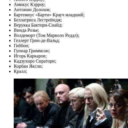
Амикус Кэрроу;
Антонин Долохов;
Бартемиус «Барти» Крауч младший;
Беллатриса Лестрейндж;
Верукка Бакторн-Снайд;
Винда Розье;
Волдеморт (Том Марволо Реддл);
Геллерт Грин-де-Вальд;
Гиббон;
Гуннар Гриммсон;
Игорь Каркаров;
Кадзухиро Сиратори;
Корбан Яксли;
Кралл;