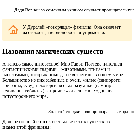
Дядя Вернон за семейным ужином слушает проницательную
У Дурслей «говорящая» фамилия. Она означает
жестокость, твердолобость и упрямство.
Названия магических существ
А теперь самое интересное! Мир Гарри Поттера наполнен
фантастическими тварями – животными, птицами и
насекомыми, которых никогда не встретишь в нашем мире.
Большинство из них забавные и очень милые (единороги,
грифоны, зуву), некоторые весьма разумные (вампиры,
великаны, гоблины), а прочие – опасные выходцы из
потустороннего мира.
Золотой сниджет или проныра ‒ вымирающ
Дальше полный список всех магических существ из
знаменитой франшизы: