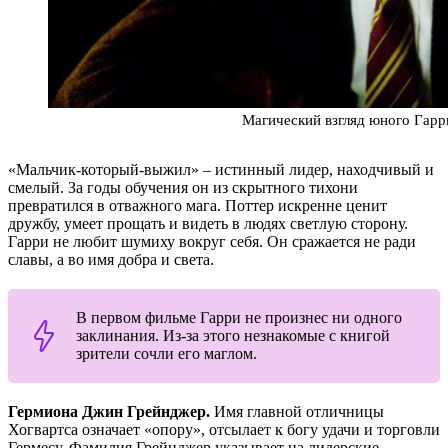
Магический взгляд юного Гарр
«Мальчик-который-выжил» – истинный лидер, находчивый и
смелый. За годы обучения он из скрытного тихони
превратился в отважного мага. Поттер искренне ценит
дружбу, умеет прощать и видеть в людях светлую сторону.
Гарри не любит шумиху вокруг себя. Он сражается не ради
славы, а во имя добра и света.
В первом фильме Гарри не произнес ни одного
заклинания. Из-за этого незнакомые с книгой
зрители сочли его маглом.
Гермиона Джин Грейнджер.
Имя главной отличницы
Хогвартса означает «опору», отсылает к богу удачи и торговли
Гермесу. Фамилия Грейнджер указывает на лидерские