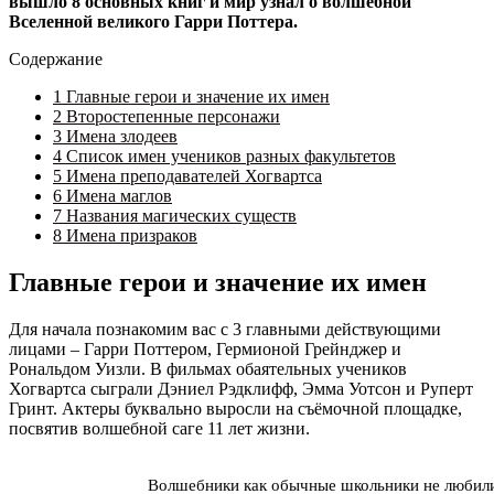
вышло 8 основных книг и мир узнал о волшебной
Вселенной великого Гарри Поттера.
Содержание
1
Главные герои и значение их имен
2
Второстепенные персонажи
3
Имена злодеев
4
Список имен учеников разных факультетов
5
Имена преподавателей Хогвартса
6
Имена маглов
7
Названия магических существ
8
Имена призраков
Главные герои и значение их имен
Для начала познакомим вас с 3 главными действующими
лицами – Гарри Поттером, Гермионой Грейнджер и
Рональдом Уизли. В фильмах обаятельных учеников
Хогвартса сыграли Дэниел Рэдклифф, Эмма Уотсон и Руперт
Гринт. Актеры буквально выросли на съёмочной площадке,
посвятив волшебной саге 11 лет жизни.
Волшебники как обычные школьники не любил