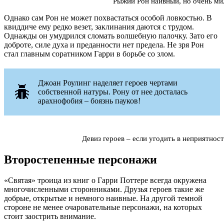
Рыжий Рон наивный, но очень м
Однако сам Рон не может похвастаться особой ловкостью. В
квиддиче ему редко везет, заклинания даются с трудом.
Однажды он умудрился сломать волшебную палочку. Зато его
доброте, силе духа и преданности нет предела. Не зря Рон
стал главным соратником Гарри в борьбе со злом.
Джоан Роулинг наделяет героев чертами
собственной натуры. Рону от нее досталась
арахнофобия ‒ боязнь пауков!
Девиз героев – если угодить в неприятност
Второстепенные персонажи
«Святая» троица из книг о Гарри Поттере всегда окружена
многочисленными сторонниками. Друзья героев такие же
добрые, открытые и немного наивные. На другой темной
стороне не менее очаровательные персонажи, на которых
стоит заострить внимание.