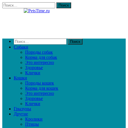
Собаки
Породы собак
Корма для собак
Это интересно
Здоровье
Клички
Кошки
Породы кошек
Корма для кошек
Это интересно
Здоровье
Клички
Грызуны
Другие
Кролики
Птицы