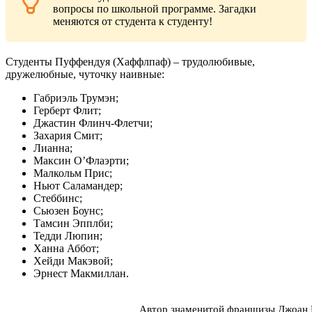
вопросы по школьной программе. Загадки
меняются от студента к студенту!
Студенты Пуффендуя (Хаффлпаф) – трудолюбивые,
дружелюбные, чуточку наивные:
Габриэль Трумэн;
Герберт Флит;
Джастин Флинч-Флетчи;
Захария Смит;
Лианна;
Максин О’Флаэрти;
Малкольм Прис;
Ньют Саламандер;
Стеббинс;
Сьюзен Боунс;
Тамсин Эпплби;
Тедди Люпин;
Ханна Аббот;
Хейди Макэвой;
Эрнест Макмиллан.
Автор знаменитой франшизы Джоан 