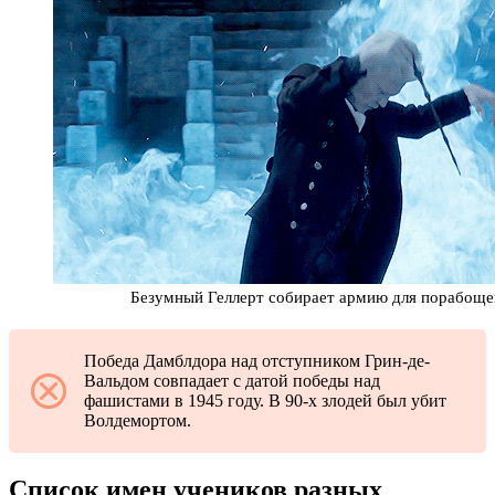
Безумный Геллерт собирает армию для порабоще
Победа Дамблдора над отступником Грин-де-
Вальдом совпадает с датой победы над
фашистами в 1945 году. В 90-х злодей был убит
Волдемортом.
Список имен учеников разных