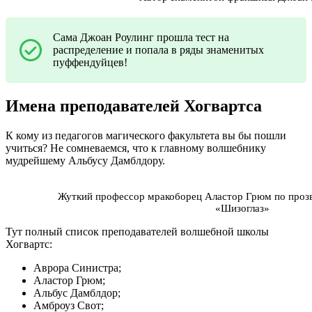
Сама Джоан Роулинг прошла тест на
распределение и попала в ряды знаменитых
пуффендуйцев!
Имена преподавателей Хогвартса
К кому из педагогов магического факультета вы бы пошли
учиться? Не сомневаемся, что к главному волшебнику
мудрейшему Альбусу Дамблдору.
Жуткий профессор мракоборец Аластор Грюм по проз
«Шизоглаз»
Тут полный список преподавателей волшебной школы
Хогвартс:
Аврора Синистра;
Аластор Грюм;
Альбус Дамблдор;
Амброуз Свот;