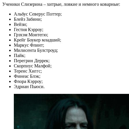
Ученики Слизерина – хитрые, ловкие и немного коварные:
Альбус Северус Поттер;
Блейз Забини;
Вейзи;
Гестия Кэрроу;
Грэхэм Монтегю;
Крейг Боукер младший;
Маркус Флинт;
Милисента Булстроуд;
Пайк;
Перегрин Деррек;
Скорпиус Малфой;
Теренс Хиггс;
Финеас Блэк;
Флора Кэрроу;
Эдриан Пьюси.