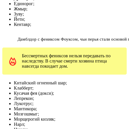
Единорог;
Жмыр;
Зуву;
Йети;
Кентавр;
Дамблдор с фениксом Фоуксом, чьи перья стали основой 
Бессмертных фениксов нельзя передавать по
наследству. В случае смерти хозяина птица
навсегда покидает дом.
Китайский огненный шар;
Клабберт;
Кусачая фея (докси);
Лепрекон;
Лукотрус;
Мантикора;
Мозгошмыг;
Морщерогий кизляк;
Нарл;