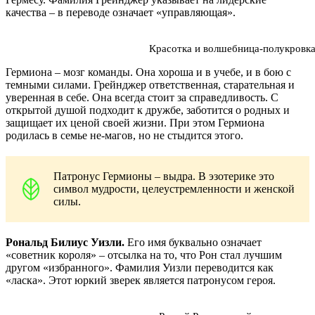
качества ‒ в переводе означает «управляющая».
Красотка и волшебница-полукровка
Гермиона ‒ мозг команды. Она хороша и в учебе, и в бою с
темными силами. Грейнджер ответственная, старательная и
уверенная в себе. Она всегда стоит за справедливость. С
открытой душой подходит к дружбе, заботится о родных и
защищает их ценой своей жизни. При этом Гермиона
родилась в семье не-магов, но не стыдится этого.
Патронус Гермионы – выдра. В эзотерике это
символ мудрости, целеустремленности и женской
силы.
Рональд Билиус Уизли.
Его имя буквально означает
«советник короля» ‒ отсылка на то, что Рон стал лучшим
другом «избранного». Фамилия Уизли переводится как
«ласка». Этот юркий зверек является патронусом героя.