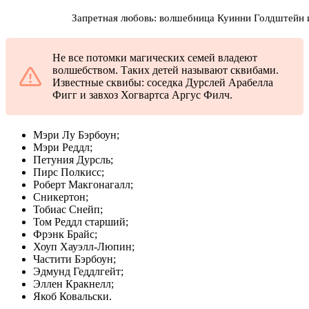
Запретная любовь: волшебница Куинни Голдштейн и
Не все потомки магических семей владеют
волшебством. Таких детей называют сквибами.
Известные сквибы: соседка Дурслей Арабелла
Фигг и завхоз Хогвартса Аргус Филч.
Мэри Лу Бэрбоун;
Мэри Реддл;
Петуния Дурсль;
Пирс Полкисс;
Роберт Макгонагалл;
Сникертон;
Тобиас Снейп;
Том Реддл старший;
Фрэнк Брайс;
Хоуп Хауэлл-Люпин;
Частити Бэрбоун;
Эдмунд Геддлгейт;
Эллен Кракнелл;
Якоб Ковальски.