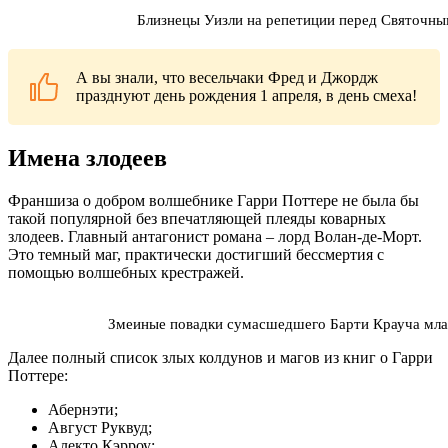
Близнецы Уизли на репетиции перед Святочны
А вы знали, что весельчаки Фред и Джордж
празднуют день рождения 1 апреля, в день смеха!
Имена злодеев
Франшиза о добром волшебнике Гарри Поттере не была бы
такой популярной без впечатляющей плеяды коварных
злодеев. Главный антагонист романа – лорд Волан-де-Морт.
Это темный маг, практически достигший бессмертия с
помощью волшебных крестражей.
Змеиные повадки сумасшедшего Барти Крауча мл
Далее полный список злых колдунов и магов из книг о Гарри
Поттере:
Абернэти;
Август Руквуд;
Алекто Кэрроу;