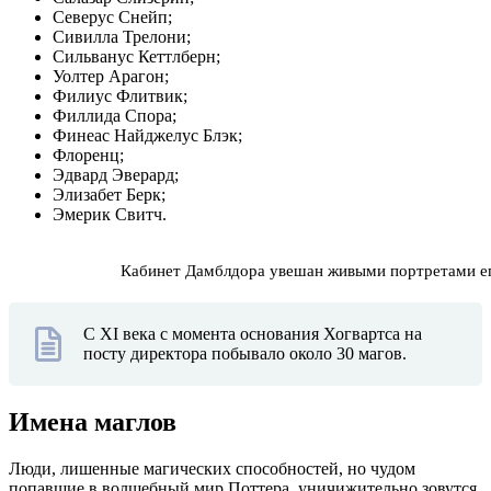
Северус Снейп;
Сивилла Трелони;
Сильванус Кеттлберн;
Уолтер Арагон;
Филиус Флитвик;
Филлида Спора;
Финеас Найджелус Блэк;
Флоренц;
Эдвард Эверард;
Элизабет Берк;
Эмерик Свитч.
Кабинет Дамблдора увешан живыми портретами е
С XI века с момента основания Хогвартса на
посту директора побывало около 30 магов.
Имена маглов
Люди, лишенные магических способностей, но чудом
попавшие в волшебный мир Поттера, уничижительно зовутся