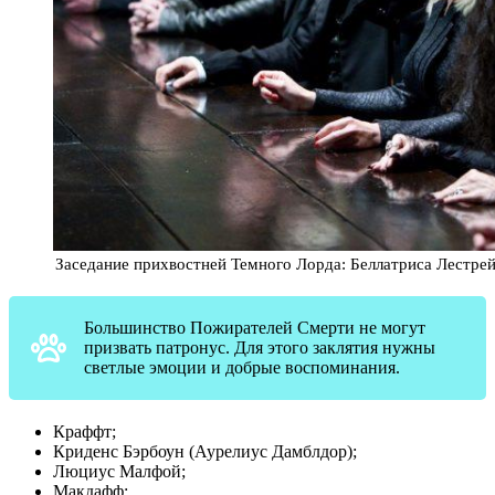
Заседание прихвостней Темного Лорда: Беллатриса Лестре
Большинство Пожирателей Смерти не могут
призвать патронус. Для этого заклятия нужны
светлые эмоции и добрые воспоминания.
Краффт;
Криденс Бэрбоун (Аурелиус Дамблдор);
Люциус Малфой;
Макдафф;