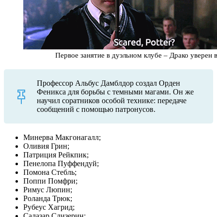
Первое занятие в дуэльном клубе – Драко уверен в
Профессор Альбус Дамблдор создал Орден
Феникса для борьбы с темными магами. Он же
научил соратников особой технике: передаче
сообщений с помощью патронусов.
Минерва Макгонагалл;
Оливия Грин;
Патриция Рейкпик;
Пенелопа Пуффендуй;
Помона Стебль;
Поппи Помфри;
Римус Люпин;
Роланда Трюк;
Рубеус Хагрид;
Салазар Слизерин;