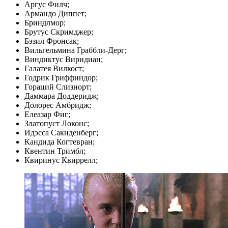
Аргус Филч;
Армандо Диппет;
Бриндлмор;
Брутус Скримджер;
Бэзил Фронсак;
Вильгельмина Граббли-Дерг;
Виндиктус Виридиан;
Галатея Вилкост;
Годрик Гриффиндор;
Гораций Слизнорт;
Даммара Доддеридж;
Долорес Амбридж;
Елеазар Фиг;
Златопуст Локонс;
Идэсса Сакнденберг;
Кандида Когтевран;
Квентин Тримбл;
Квиринус Квиррелл;