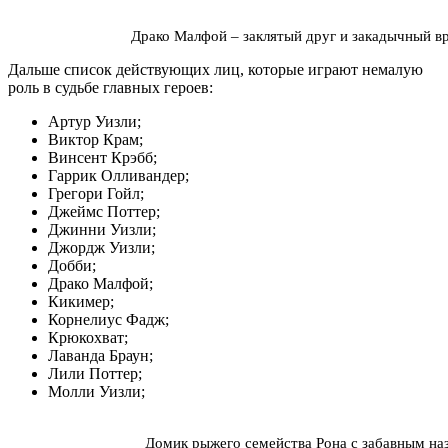
Драко Малфой ‒ заклятый друг и закадычный в
Дальше список действующих лиц, которые играют немалую
роль в судьбе главных героев:
Артур Уизли;
Виктор Крам;
Винсент Крэбб;
Гаррик Олливандер;
Грегори Гойл;
Джеймс Поттер;
Джинни Уизли;
Джордж Уизли;
Добби;
Драко Малфой;
Кикимер;
Корнелиус Фадж;
Крюкохват;
Лаванда Браун;
Лили Поттер;
Молли Уизли;
Домик рыжего семейства Рона с забавным на