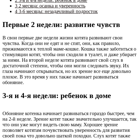
2
3-я и 4-я недели: ребенок в доме
3
2 месяца: осанка и уверенность
4
3-6 месяцы: незадачливый подросток
Первые 2 недели: развитие чувств
В свои первые две недели жизни котята развивают свои
чувства. Когда они не едят и не спят, они, как правило,
прижимаются к теплой маме-кошке. Кошка также заботиться о
стимуляции котят, чтобы они сходили в туалет, и даже убирает
за ними. На второй неделе котята развивают свой слух в
достаточной степени, чтобы они могли следовать звуку. Их
глаза начинают открываться, но их зрение все еще довольно
плохое. В это время у них также начинает развиваться
обоняние.
3-я и 4-я недели: ребенок в доме
Обоняние котенка начинает развиваться гораздо быстрее, чем
на 2-й неделе. Зрение котят также значительно улучшается, так
что они уже могут видеть свою маму. Хорошее зрение
позволяет котятам почувствовать уверенность для развития
своей пока что довольно шаткой походки. Слух котят также