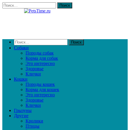
Собаки
Породы собак
Корма для собак
Это интересно
Здоровье
Клички
Кошки
Породы кошек
Корма для кошек
Это интересно
Здоровье
Клички
Грызуны
Другие
Кролики
Птицы