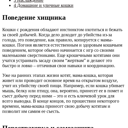
3
Наслаждение
4
Домашние и уличные кошки
Поведение хищника
Кошки с рождения обладают инстинктом охотиться и бежать
за своей добычей. Когда дело доходит до убийства из-за
голода, это поведение, как правило, копируется с мамы-
кошки. Погоня является естественным и здоровым кошачьим
поведением, которое обычно начинается с игр со своими
маленькими сверстниками. Еще крошечными котятами они
учатся устраивать засаду своим “жертвам” и делают это
быстро и ловко – оттачивая свои навыки и координацию.
Уже на ранних этапах жизни котят, мама-кошка, которая
живет или проводит основное время на открытом воздухе,
учит их убийству своей пищи. Например, если кошка убивает
мышь, белку или птицу, она, вероятно, принесет ее в помет и
съест добычу перед ними – это и есть ключевой урок для
всего выводка. В конце концов, по прошествии некоторого
времени, мама-кошка принесет свою добычу котятам и
позволит им самим ее съесть.
Перестраховка и самозащита