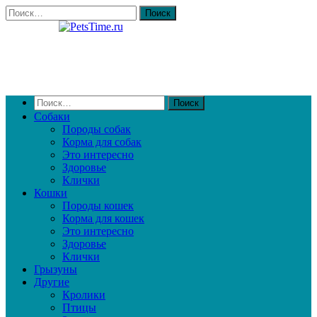
Собаки
Породы собак
Корма для собак
Это интересно
Здоровье
Клички
Кошки
Породы кошек
Корма для кошек
Это интересно
Здоровье
Клички
Грызуны
Другие
Кролики
Птицы