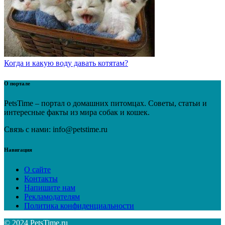
Когда и какую воду давать котятам?
О портале
PetsTime – портал о домашних питомцах. Советы, статьи и
интересные факты из мира собак и кошек.
Связь с нами: info@petstime.ru
Навигация
О сайте
Контакты
Напишите нам
Рекламодателям
Политика конфиденциальности
© 2024 PetsTime.ru