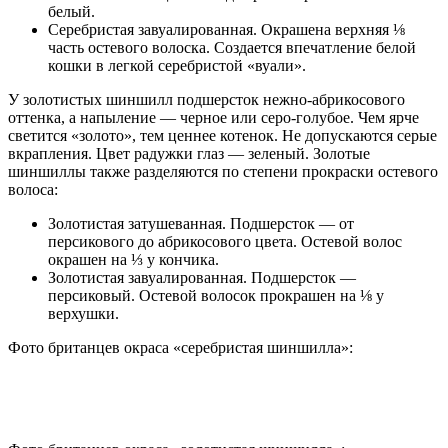
белый.
Серебристая завуалированная. Окрашена верхняя ⅛
часть остевого волоска. Создается впечатление белой
кошки в легкой серебристой «вуали».
У золотистых шиншилл подшерсток нежно-абрикосового
оттенка, а напыление — черное или серо-голубое. Чем ярче
светится «золото», тем ценнее котенок. Не допускаются серые
вкрапления. Цвет радужки глаз — зеленый. Золотые
шиншиллы также разделяются по степени прокраски остевого
волоса:
Золотистая затушеванная. Подшерсток — от
персикового до абрикосового цвета. Остевой волос
окрашен на ⅓ у кончика.
Золотистая завуалированная. Подшерсток —
персиковый. Остевой волосок прокрашен на ⅛ у
верхушки.
Фото британцев окраса «серебристая шиншилла»: