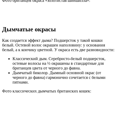
Фото британцев окраса «золотистая шиншилла»:
Дымчатые окрасы
Как создается эффект дыма? Подшерсток у такой кошки
белый. Остевой волос окрашен наполовину: у основания
белый, а к кончику цветной. У окраса есть две разновидности:
Классический дым. Серебристо-белый подшерсток,
остевые волосы на ½ окрашены в стандартные для
британцев цвета от черного до фавна.
Дымчатый биколор. Дымный основной окрас (от
черного до фавна) гармонично сочетается с белыми
пятнами.
Фото классических дымчатых британских кошек: