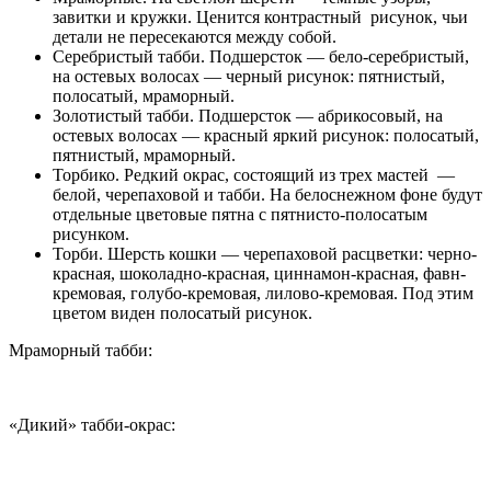
завитки и кружки. Ценится контрастный рисунок, чьи
детали не пересекаются между собой.
Серебристый табби. Подшерсток — бело-серебристый,
на остевых волосах — черный рисунок: пятнистый,
полосатый, мраморный.
Золотистый табби. Подшерсток — абрикосовый, на
остевых волосах — красный яркий рисунок: полосатый,
пятнистый, мраморный.
Торбико. Редкий окрас, состоящий из трех мастей —
белой, черепаховой и табби. На белоснежном фоне будут
отдельные цветовые пятна с пятнисто-полосатым
рисунком.
Торби. Шерсть кошки — черепаховой расцветки: черно-
красная, шоколадно-красная, циннамон-красная, фавн-
кремовая, голубо-кремовая, лилово-кремовая. Под этим
цветом виден полосатый рисунок.
Мраморный табби:
«Дикий» табби-окрас: