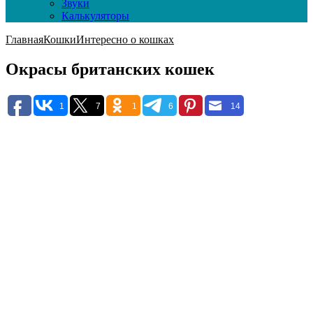
Звуки
Калькуляторы
Главная
Кошки
Интересно о кошках
Окрасы британских кошек
1
7
1
6
14