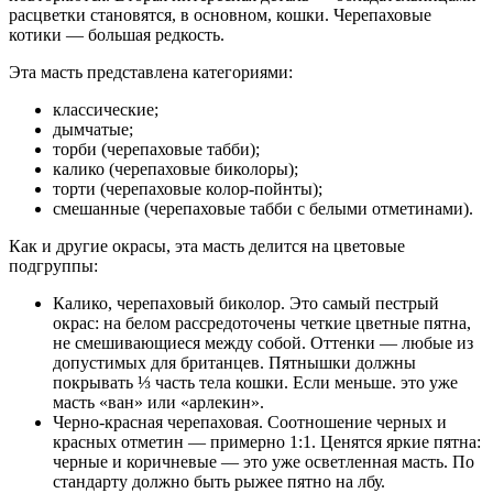
расцветки становятся, в основном, кошки. Черепаховые
котики — большая редкость.
Эта масть представлена категориями:
классические;
дымчатые;
торби (черепаховые табби);
калико (черепаховые биколоры);
торти (черепаховые колор-пойнты);
смешанные (черепаховые табби с белыми отметинами).
Как и другие окрасы, эта масть делится на цветовые
подгруппы:
Калико, черепаховый биколор. Это самый пестрый
окрас: на белом рассредоточены четкие цветные пятна,
не смешивающиеся между собой. Оттенки — любые из
допустимых для британцев. Пятнышки должны
покрывать ⅓ часть тела кошки. Если меньше. это уже
масть «ван» или «арлекин».
Черно-красная черепаховая. Соотношение черных и
красных отметин — примерно 1:1. Ценятся яркие пятна:
черные и коричневые — это уже осветленная масть. По
стандарту должно быть рыжее пятно на лбу.