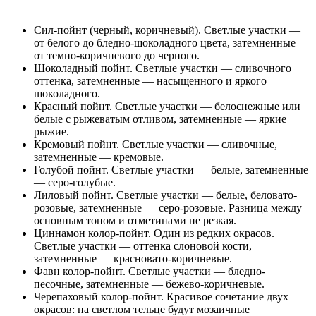
Сил-пойнт (черный, коричневый). Светлые участки —
от белого до бледно-шоколадного цвета, затемненные —
от темно-коричневого до черного.
Шоколадный пойнт. Светлые участки — сливочного
оттенка, затемненные — насыщенного и яркого
шоколадного.
Красный пойнт. Светлые участки — белоснежные или
белые с рыжеватым отливом, затемненные — яркие
рыжие.
Кремовый пойнт. Светлые участки — сливочные,
затемненные — кремовые.
Голубой пойнт. Светлые участки — белые, затемненные
— серо-голубые.
Лиловый пойнт. Светлые участки — белые, беловато-
розовые, затемненные — серо-розовые. Разница между
основным тоном и отметинами не резкая.
Циннамон колор-пойнт. Один из редких окрасов.
Светлые участки — оттенка слоновой кости,
затемненные — красновато-коричневые.
Фавн колор-пойнт. Светлые участки — бледно-
песочные, затемненные — бежево-коричневые.
Черепаховый колор-пойнт. Красивое сочетание двух
окрасов: на светлом тельце будут мозаичные