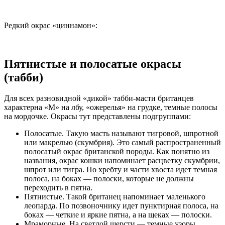
Редкий окрас «циннамон»:
Пятнистые и полосатые окрасы
(табби)
Для всех разновидной «дикой» табби-масти британцев
характерна «М» на лбу, «ожерелья» на грудке, темные полосы
на мордочке. Окрасы тут представлены подгруппами:
Полосатые. Такую масть называют тигровой, шпротной
или макрелью (скумбрия). Это самый распространенный
полосатый окрас британской породы. Как понятно из
названия, окрас кошки напоминает расцветку скумбрии,
шпрот или тигра. По хребту и части хвоста идет темная
полоса, на боках — полоски, которые не должны
переходить в пятна.
Пятнистые. Такой британец напоминает маленького
леопарда. По позвоночнику идет пунктирная полоса, на
боках — четкие и яркие пятна, а на щеках — полоски.
Мраморные. На светлой шерсти — темные узоры,