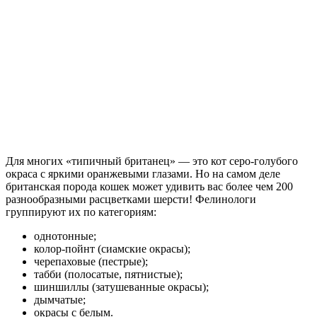
Для многих «типичный британец» — это кот серо-голубого
окраса с яркими оранжевыми глазами. Но на самом деле
британская порода кошек может удивить вас более чем 200
разнообразными расцветками шерсти! Фелинологи
группируют их по категориям:
однотонные;
колор-пойнт (сиамские окрасы);
черепаховые (пестрые);
табби (полосатые, пятнистые);
шиншиллы (затушеванные окрасы);
дымчатые;
окрасы с белым.