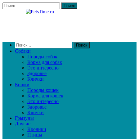
Собаки
Породы собак
Корма для собак
Это интересно
Здоровье
Клички
Кошки
Породы кошек
Корма для кошек
Это интересно
Здоровье
Клички
Грызуны
Другие
Кролики
Птицы