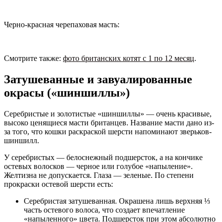
Черно-красная черепаховая масть:
Смотрите также:
фото британских котят с 1 по 12 месяц
.
Затушеванные и завуалированные
окрасы («шиншиллы»)
Серебристые и золотистые «шиншиллы» — очень красивые,
высоко ценящиеся масти британцев. Название масти дано из-
за того, что кошки раскраской шерсти напоминают зверьков-
шиншилл.
У серебристых — белоснежный подшерсток, а на кончике
остевых волосков — черное или голубое «напыление».
Желтизна не допускается. Глаза — зеленые. По степени
прокраски остевой шерсти есть:
Серебристая затушеванная. Окрашена лишь верхняя ⅓
часть остевого волоса, что создает впечатление
«напыленного» цвета. Подшерсток при этом абсолютно