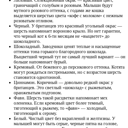
Лиловый. Селекционный окрас — красивый цвет,
граничащий с голубым и розовым. Малыши будут
мутного розового оттенка, с годами же кошка
выделяется шерстью цвета «кофе с молоком» с нежным
розоватым отливом.
Черный. У британцев это красивый угольный окрас —
шерсть напоминает вороново крыло. Но нет гарантии,
что черный кот к 6-ти месяцам не «выцветет» до
шоколадного.
Шоколадный. Заводчики ценят теплые и насыщенные
оттенки тона горького благородного шоколада.
Выцветший черный тут не самый лучший вариант — он
больше напоминает бурый.
Кремовый. От бежевого до персикового оттенка. Котята
могут рождаться пестренькими, но с возрастом шерсть
становится однотонной.
Циннамон. Коричный — довольно редкий окрас у
британцев. Это светлый «шоколад» с рыжеватым,
оранжеватым подтоном.
Фавн. Шерсть такой расцветки напоминает мех
олененка. Если кремовый цвет более темный,
тяготеющий к рыжему, то «фавн» — холодный,
тяготеющий к серому.
Белый. Чистый цвет без вкраплений и желтизны. У
малышей могут быть серые, черные пятна на голове,