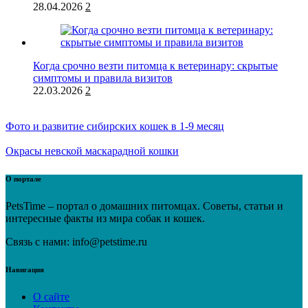
28.04.2026
2
Когда срочно везти питомца к ветеринару: скрытые
симптомы и правила визитов
22.03.2026
2
Фото и развитие сибирских кошек в 1-9 месяц
Окрасы невской маскарадной кошки
О портале
PetsTime – портал о домашних питомцах. Советы, статьи и
интересные факты из мира собак и кошек.
Связь с нами: info@petstime.ru
Навигация
О сайте