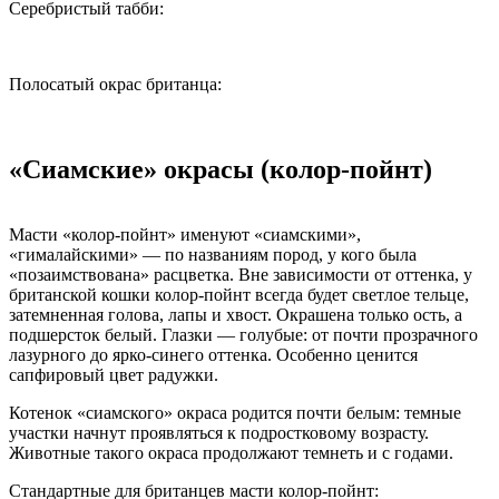
Серебристый табби:
Полосатый окрас британца:
«Сиамские» окрасы (колор-пойнт)
Масти «колор-пойнт» именуют «сиамскими»,
«гималайскими» — по названиям пород, у кого была
«позаимствована» расцветка. Вне зависимости от оттенка, у
британской кошки колор-пойнт всегда будет светлое тельце,
затемненная голова, лапы и хвост. Окрашена только ость, а
подшерсток белый. Глазки — голубые: от почти прозрачного
лазурного до ярко-синего оттенка. Особенно ценится
сапфировый цвет радужки.
Котенок «сиамского» окраса родится почти белым: темные
участки начнут проявляться к подростковому возрасту.
Животные такого окраса продолжают темнеть и с годами.
Стандартные для британцев масти колор-пойнт: