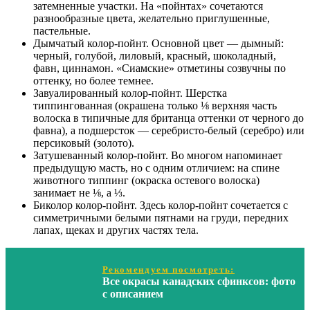
затемненные участки. На «пойнтах» сочетаются
разнообразные цвета, желательно приглушенные,
пастельные.
Дымчатый колор-пойнт. Основной цвет — дымный:
черный, голубой, лиловый, красный, шоколадный,
фавн, циннамон. «Сиамские» отметины созвучны по
оттенку, но более темнее.
Завуалированный колор-пойнт. Шерстка
типпингованная (окрашена только ⅛ верхняя часть
волоска в типичные для британца оттенки от черного до
фавна), а подшерсток — серебристо-белый (серебро) или
персиковый (золото).
Затушеванный колор-пойнт. Во многом напоминает
предыдущую масть, но с одним отличием: на спине
животного типпинг (окраска остевого волоска)
занимает не ⅛, а ⅓.
Биколор колор-пойнт. Здесь колор-пойнт сочетается с
симметричными белыми пятнами на груди, передних
лапах, щеках и других частях тела.
Рекомендуем посмотреть:
Все окрасы канадских сфинксов: фото
с описанием