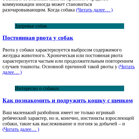
коммуникации иногда может становиться
разочаровывающим. Когда собака
(Читать далее… )
Здоровье собак
Постоянная рвота у собак
Рвота у собаки характеризуется выбросом содержимого
желудка животного. Хроническая или постоянная рвота
характеризуется частым или продолжительным повторением
случаев тошноты. Основной причиной такой рвоты у
(Читать
далее… )
Интересно о собаках
Как познакомить и подружить кошку с щенком
Ваш маленький разбойник имеет не только игривый
ребяческий характер, но и, конечно, инстинкты взрослеющей
собаки, такие как выслеживание и погоня за добычей – и
(Читать далее… )