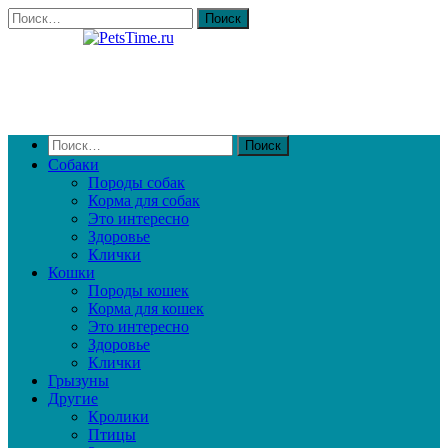
Собаки
Породы собак
Корма для собак
Это интересно
Здоровье
Клички
Кошки
Породы кошек
Корма для кошек
Это интересно
Здоровье
Клички
Грызуны
Другие
Кролики
Птицы