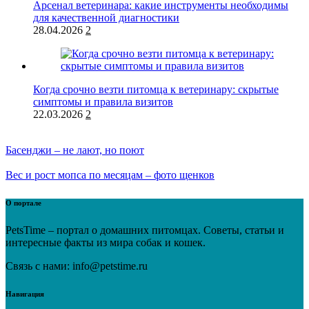
Арсенал ветеринара: какие инструменты необходимы
для качественной диагностики
28.04.2026
2
Когда срочно везти питомца к ветеринару: скрытые
симптомы и правила визитов
22.03.2026
2
Басенджи – не лают, но поют
Вес и рост мопса по месяцам – фото щенков
О портале
PetsTime – портал о домашних питомцах. Советы, статьи и
интересные факты из мира собак и кошек.
Связь с нами: info@petstime.ru
Навигация