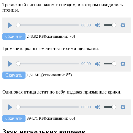
Тревожный сигнал рядом с гнездом, в котором находились
птенцы.
00:00
Play
Mute
Setti
Скачать
[243,82 КБ]
(скачиваний: 78)
Громкое карканье сменяется тихими щелчками.
00:00
Play
Mute
Setti
Скачать
[1,61 МБ]
(скачиваний: 85)
Одинокая птица летит по небу, издавая призывные крики.
00:00
Play
Mute
Setti
Скачать
[894,71 КБ]
(скачиваний: 85)
Звук нескольких воронов