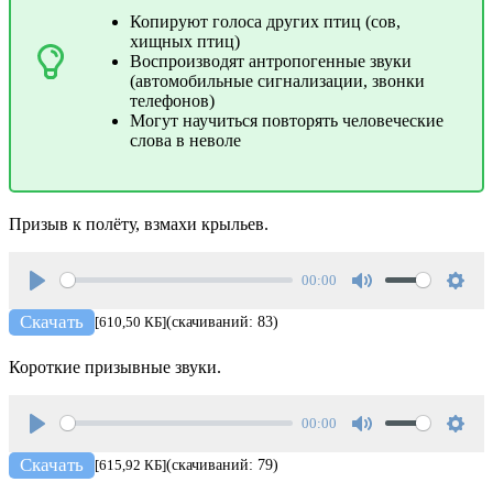
Копируют голоса других птиц (сов,
хищных птиц)
Воспроизводят антропогенные звуки
(автомобильные сигнализации, звонки
телефонов)
Могут научиться повторять человеческие
слова в неволе
Призыв к полёту, взмахи крыльев.
00:00
Play
Mute
Setti
Скачать
[610,50 КБ]
(скачиваний: 83)
Короткие призывные звуки.
00:00
Play
Mute
Setti
Скачать
[615,92 КБ]
(скачиваний: 79)