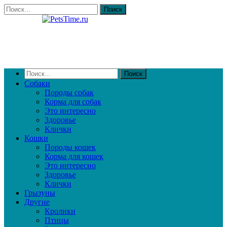
Собаки
Породы собак
Корма для собак
Это интересно
Здоровье
Клички
Кошки
Породы кошек
Корма для кошек
Это интересно
Здоровье
Клички
Грызуны
Другие
Кролики
Птицы