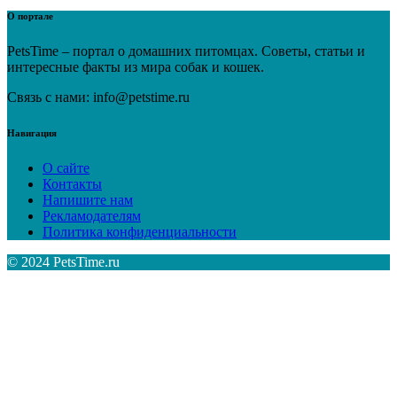
О портале
PetsTime – портал о домашних питомцах. Советы, статьи и
интересные факты из мира собак и кошек.
Связь с нами: info@petstime.ru
Навигация
О сайте
Контакты
Напишите нам
Рекламодателям
Политика конфиденциальности
© 2024 PetsTime.ru