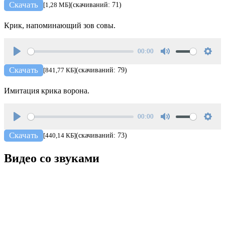
Скачать
[1,28 МБ]
(скачиваний: 71)
Крик, напоминающий зов совы.
00:00
Play
Mute
Setti
Скачать
[841,77 КБ]
(скачиваний: 79)
Имитация крика ворона.
00:00
Play
Mute
Setti
Скачать
[440,14 КБ]
(скачиваний: 73)
Видео со звуками