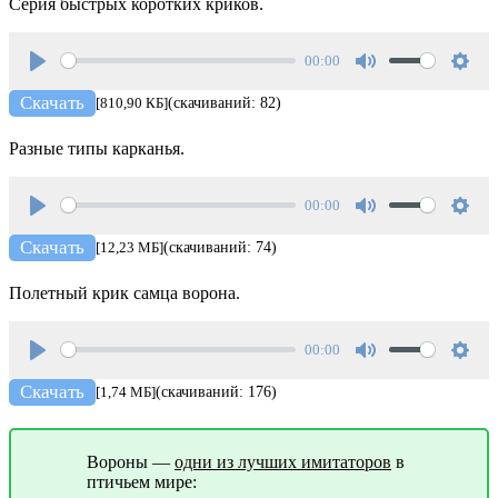
Серия быстрых коротких криков.
00:00
Play
Mute
Setti
Скачать
[810,90 КБ]
(скачиваний: 82)
Разные типы карканья.
00:00
Play
Mute
Setti
Скачать
[12,23 МБ]
(скачиваний: 74)
Полетный крик самца ворона.
00:00
Play
Mute
Setti
Скачать
[1,74 МБ]
(скачиваний: 176)
Вороны —
одни из лучших имитаторов
в
птичьем мире: