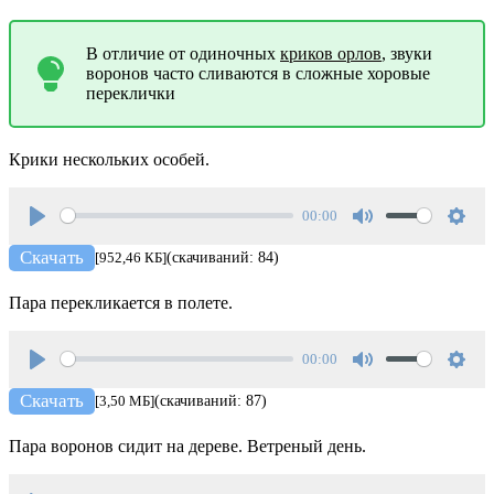
В отличие от одиночных
криков орлов
, звуки
воронов часто сливаются в сложные хоровые
переклички
Крики нескольких особей.
00:00
Play
Mute
Setti
Скачать
[952,46 КБ]
(скачиваний: 84)
Пара перекликается в полете.
00:00
Play
Mute
Setti
Скачать
[3,50 МБ]
(скачиваний: 87)
Пара воронов сидит на дереве. Ветреный день.