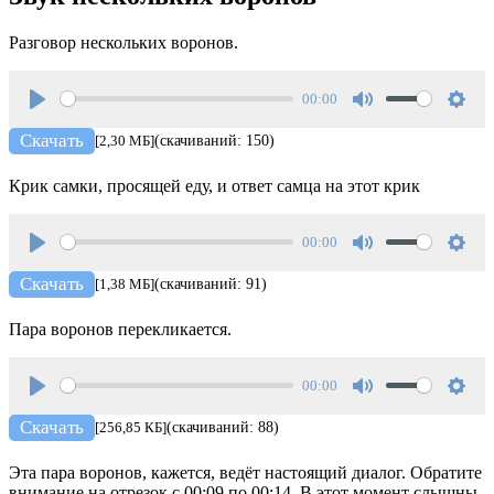
Разговор нескольких воронов.
00:00
Play
Mute
Setti
Скачать
[2,30 МБ]
(скачиваний: 150)
Крик самки, просящей еду, и ответ самца на этот крик
00:00
Play
Mute
Setti
Скачать
[1,38 МБ]
(скачиваний: 91)
Пара воронов перекликается.
00:00
Play
Mute
Setti
Скачать
[256,85 КБ]
(скачиваний: 88)
Эта пара воронов, кажется, ведёт настоящий диалог. Обратите
внимание на отрезок с 00:09 по 00:14. В этот момент слышны