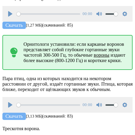
00:00
Play
Mute
Setti
Скачать
[1,27 МБ]
(скачиваний: 85)
Орнитологи установили: если карканье воронов
представляет собой глубокие гортанные звуки
частотой 300-500 Гц, то обычные
вороны
издают
более высокие (800-1200 Гц) и короткие крики.
Пара птиц, одна из которых находится на некотором
расстоянии от другой, издаёт гортанные звуки. Птица, которая
ближе, переходит от щёлкающих звуков к обычным.
00:00
Play
Mute
Setti
Скачать
[3,13 МБ]
(скачиваний: 83)
Трескотня ворона.