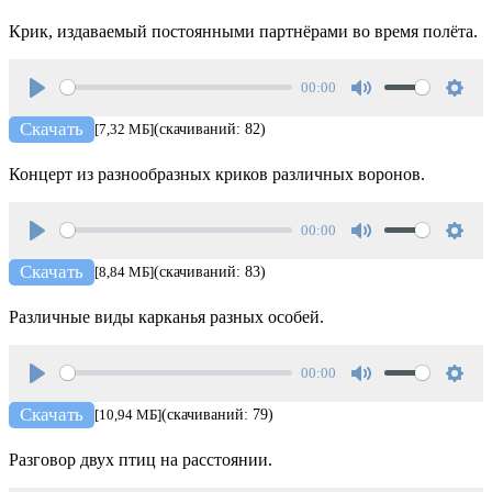
Крик, издаваемый постоянными партнёрами во время полёта.
00:00
Play
Mute
Setti
Скачать
[7,32 МБ]
(скачиваний: 82)
Концерт из разнообразных криков различных воронов.
00:00
Play
Mute
Setti
Скачать
[8,84 МБ]
(скачиваний: 83)
Различные виды карканья разных особей.
00:00
Play
Mute
Setti
Скачать
[10,94 МБ]
(скачиваний: 79)
Разговор двух птиц на расстоянии.