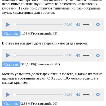
необычные низкие звуки, которые, возможно, издаются их
клювами. Также присутствуют типичные, но разнообразные
звуки, характерные для воронов.
00:00
Play
Mute
Setti
Скачать
[1,64 МБ]
(скачиваний: 79)
В ответ на зов друг друга перекликаются два ворона.
00:00
Play
Mute
Setti
Скачать
[360,15 КБ]
(скачиваний: 82)
Можно услышать до четырёх птиц в полёте, а также их тихие
щелчки и гортанные звуки. С 0:25 до 1:05 можно услышать
взмахи крыльев.
00:00
Play
Mute
Setti
Скачать
[2,84 МБ]
(скачиваний: 86)