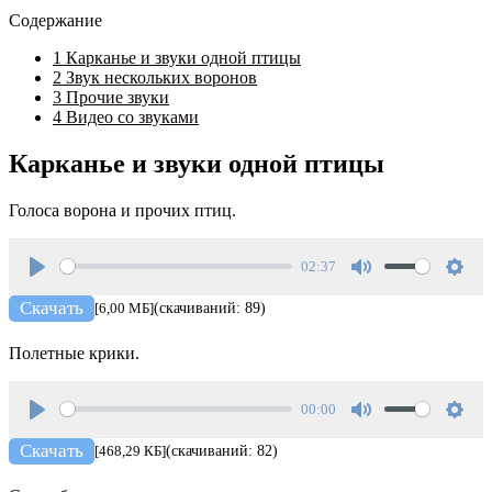
Содержание
1
Карканье и звуки одной птицы
2
Звук нескольких воронов
3
Прочие звуки
4
Видео со звуками
Карканье и звуки одной птицы
Голоса ворона и прочих птиц.
02:37
Play
Mute
Setti
Скачать
[6,00 МБ]
(скачиваний: 89)
Полетные крики.
00:00
Play
Mute
Setti
Скачать
[468,29 КБ]
(скачиваний: 82)