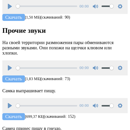
00:00
Play
Mute
Setti
Скачать
[1,50 МБ]
(скачиваний: 90)
Прочие звуки
На своей территории размножения пары обмениваются
разными звуками. Они похожи на щелчки клювом или
хлопки.
00:00
Play
Mute
Setti
Скачать
[1,83 МБ]
(скачиваний: 73)
Самка выпрашивает пищу.
00:00
Play
Mute
Setti
Скачать
[699,37 КБ]
(скачиваний: 152)
Самец принес пищу в гнездо.