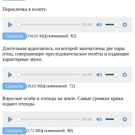
Перекличка в полете.
00:00
Play
Mute
Setti
Скачать
[556,05 КБ]
(скачиваний: 82)
Длительная аудиозапись, на которой запечатлены две пары
птиц, совершающие преследовательские полёты и издающие
характерные звуки.
00:00
Play
Mute
Setti
Скачать
[36,02 МБ]
(скачиваний: 72)
Взрослые особи и птенцы на земле. Самые громкие крики
издают птенцы.
00:00
Play
Mute
Setti
Скачать
[5,72 МБ]
(скачиваний: 80)