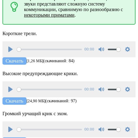
звуки представляют сложную систему
коммуникации, сравнимую по разнообразию с
некоторыми приматами
.
Короткие трели.
00:00
Play
Mute
Setti
Скачать
[1,26 МБ]
(скачиваний: 84)
Высокие предупреждающие крики.
00:00
Play
Mute
Setti
Скачать
[24,90 МБ]
(скачиваний: 97)
Громкий урчащий крик с эхом.
00:00
Play
Mute
Setti