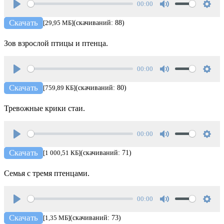
00:00
Play
Mute
Setti
Скачать
[29,95 МБ]
(скачиваний: 88)
Зов взрослой птицы и птенца.
00:00
Play
Mute
Setti
Скачать
[759,89 КБ]
(скачиваний: 80)
Тревожные крики стаи.
00:00
Play
Mute
Setti
Скачать
[1 000,51 КБ]
(скачиваний: 71)
Семья с тремя птенцами.
00:00
Play
Mute
Setti
Скачать
[1,35 МБ]
(скачиваний: 73)