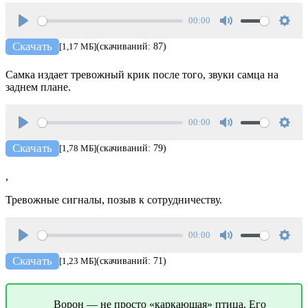
00:00
Play
Mute
Setti
Скачать
[1,17 МБ]
(скачиваний: 87)
Самка издает тревожный крик после того, звуки самца на
заднем плане.
00:00
Play
Mute
Setti
Скачать
[1,78 МБ]
(скачиваний: 79)
,
Тревожные сигналы, позыв к сотрудничеству.
00:00
Play
Mute
Setti
Скачать
[1,23 МБ]
(скачиваний: 71)
Ворон — не просто «каркающая» птица. Его