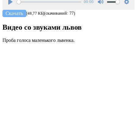
00:00
Play
Mute
Setti
Скачать
[48,77 КБ]
(скачиваний: 77)
Видео со звуками львов
Проба голоса маленького львенка.