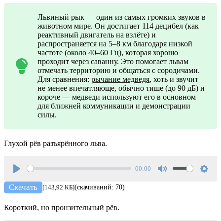
Львиный рык — один из самых громких звуков в
животном мире. Он достигает 114 децибел (как
реактивный двигатель на взлёте) и
распространяется на 5–8 км благодаря низкой
частоте (около 40–60 Гц), которая хорошо
проходит через саванну. Это помогает львам
отмечать территорию и общаться с сородичами.
Для сравнения:
рычание медведя
, хоть и звучит
не менее впечатляюще, обычно тише (до 90 дБ) и
короче — медведи используют его в основном
для ближней коммуникации и демонстрации
силы.
Глухой рёв разъярённого льва.
00:00
Play
Mute
Setti
Скачать
[143,92 КБ]
(скачиваний: 70)
Короткий, но пронзительный рёв.