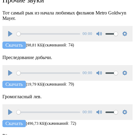
Прочие звуки
Тот самый рык из начала любимых фильмов Metro Goldwyn
Mayer.
00:00
Play
Mute
Setti
Скачать
[98,81 КБ]
(скачиваний: 74)
Преследование добычи.
00:00
Play
Mute
Setti
Скачать
[19,79 КБ]
(скачиваний: 79)
Громогласный лев.
00:00
Play
Mute
Setti
Скачать
[496,73 КБ]
(скачиваний: 72)