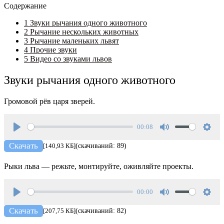
Содержание
1
Звуки рычания одного животного
2
Рычание нескольких животных
3
Рычание маленьких львят
4
Прочие звуки
5
Видео со звуками львов
Звуки рычания одного животного
Громовой рёв царя зверей.
00:08
Play
Mute
Setti
Скачать
[140,93 КБ]
(скачиваний: 89)
Рыки льва — режьте, монтируйте, оживляйте проекты.
00:00
Play
Mute
Setti
Скачать
[207,75 КБ]
(скачиваний: 82)