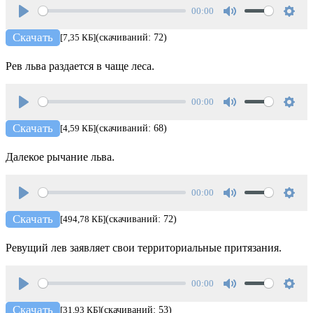
00:00
Play
Mute
Setti
Скачать
[7,35 КБ]
(скачиваний: 72)
Рев льва раздается в чаще леса.
00:00
Play
Mute
Setti
Скачать
[4,59 КБ]
(скачиваний: 68)
Далекое рычание льва.
00:00
Play
Mute
Setti
Скачать
[494,78 КБ]
(скачиваний: 72)
Ревущий лев заявляет свои территориальные притязания.
00:00
Play
Mute
Setti
Скачать
[31,93 КБ]
(скачиваний: 53)