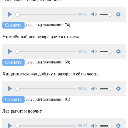
00:00
Play
Mute
Setti
Скачать
[12,98 КБ]
(скачиваний: 74)
Утомлённый лев возвращается с охоты.
00:00
Play
Mute
Setti
Скачать
[52,90 КБ]
(скачиваний: 68)
Хищник атаковал добычу и разорвал её на части.
00:00
Play
Mute
Setti
Скачать
[37,26 КБ]
(скачиваний: 81)
Лев рычит и ворчит.
00:00