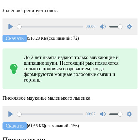
Львёнок тренирует голос.
00:00
Play
Mute
Setti
Скачать
[516,23 КБ]
(скачиваний: 72)
До 2 лет львята издают только мяукающие и
шипящие звуки. Настоящий рык появляется
только с половым созреванием, когда
формируются мощные голосовые связки и
гортань.
Писклявое мяуканье маленького львенка.
00:07
Play
Mute
Setti
Скачать
[61,66 КБ]
(скачиваний: 156)