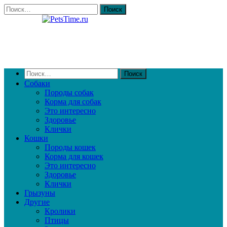
Собаки
Породы собак
Корма для собак
Это интересно
Здоровье
Клички
Кошки
Породы кошек
Корма для кошек
Это интересно
Здоровье
Клички
Грызуны
Другие
Кролики
Птицы