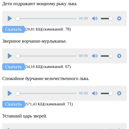
Дети подражают мощному рыку льва.
00:00
Play
Mute
Setti
Скачать
[29,81 КБ]
(скачиваний: 78)
Звериное ворчание-мурлыканье.
00:00
Play
Mute
Setti
Скачать
[34,18 КБ]
(скачиваний: 67)
Спокойное бурчание величественного льва.
00:00
Play
Mute
Setti
Скачать
[571,43 КБ]
(скачиваний: 71)
Уставший царь зверей.