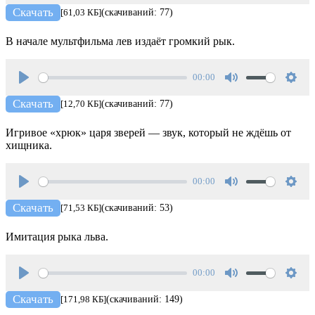
Play
Mute
Setti
Скачать
[61,03 КБ]
(скачиваний: 77)
В начале мультфильма лев издаёт громкий рык.
00:00
Play
Mute
Setti
Скачать
[12,70 КБ]
(скачиваний: 77)
Игривое «хрюк» царя зверей — звук, который не ждёшь от
хищника.
00:00
Play
Mute
Setti
Скачать
[71,53 КБ]
(скачиваний: 53)
Имитация рыка льва.
00:00
Play
Mute
Setti
Скачать
[171,98 КБ]
(скачиваний: 149)