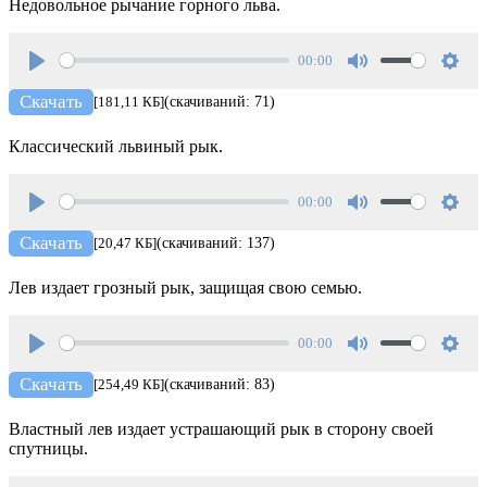
Недовольное рычание горного льва.
00:00
Play
Mute
Setti
Скачать
[181,11 КБ]
(скачиваний: 71)
Классический львиный рык.
00:00
Play
Mute
Setti
Скачать
[20,47 КБ]
(скачиваний: 137)
Лев издает грозный рык, защищая свою семью.
00:00
Play
Mute
Setti
Скачать
[254,49 КБ]
(скачиваний: 83)
Властный лев издает устрашающий рык в сторону своей
спутницы.