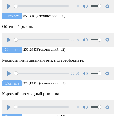
00:00
Play
Mute
Setti
Скачать
[85,94 КБ]
(скачиваний: 156)
Обычный рык льва.
00:00
Play
Mute
Setti
Скачать
[250,29 КБ]
(скачиваний: 82)
Реалистичный львиный рык в стереоформате.
00:00
Play
Mute
Setti
Скачать
[322,13 КБ]
(скачиваний: 82)
Короткий, но мощный рык льва.
00:00
Play
Mute
Setti