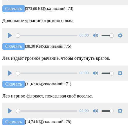
Play
Mute
Setti
Скачать
[573,60 КБ]
(скачиваний: 73)
Довольное урчание огромного льва.
00:00
Play
Mute
Setti
Скачать
[38,30 КБ]
(скачиваний: 75)
Лев издаёт грозное рычание, чтобы отпугнуть врагов.
00:00
Play
Mute
Setti
Скачать
[31,67 КБ]
(скачиваний: 71)
Лев игриво фыркает, показывая своё веселье.
00:00
Play
Mute
Setti
Скачать
[14,74 КБ]
(скачиваний: 75)