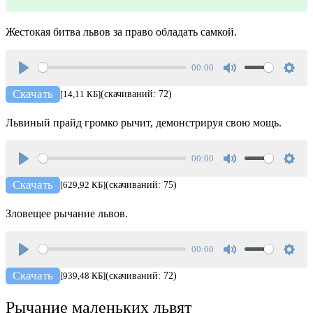
Жестокая битва львов за право обладать самкой.
00:00
Play
Mute
Setti
Скачать
[14,11 КБ]
(скачиваний: 72)
Львиный прайд громко рычит, демонстрируя свою мощь.
00:00
Play
Mute
Setti
Скачать
[629,92 КБ]
(скачиваний: 75)
Зловещее рычание львов.
00:00
Play
Mute
Setti
Скачать
[939,48 КБ]
(скачиваний: 72)
Рычание маленьких львят