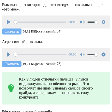
Рык-вызов, от которого дрожит воздух — так львы говорят
«это моё».
00:00
Play
Mute
Setti
Скачать
[54,72 КБ]
(скачиваний: 84)
Агрессивный рык льва.
00:00
Play
Mute
Setti
Скачать
[19,21 КБ]
(скачиваний: 73)
Как у людей отпечатки пальцев, у львов
индивидуальные особенности рыка. Это
позволяет львицам узнавать самцов своего
прайда, а соперникам — оценивать силу
конкурента.
Рёв с «нарастающей волной».