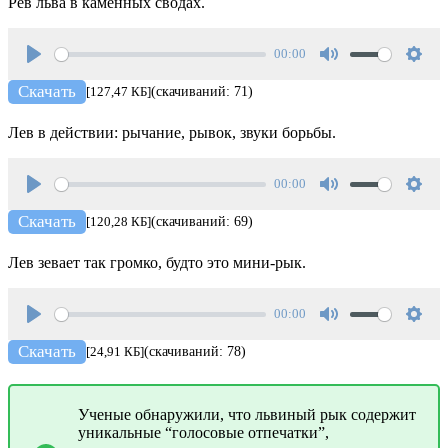
Рёв льва в каменных сводах.
00:00
Play
Mute
Setti
Скачать
[127,47 КБ]
(скачиваний: 71)
Лев в действии: рычание, рывок, звуки борьбы.
00:00
Play
Mute
Setti
Скачать
[120,28 КБ]
(скачиваний: 69)
Лев зевает так громко, будто это мини-рык.
00:00
Play
Mute
Setti
Скачать
[24,91 КБ]
(скачиваний: 78)
Ученые обнаружили, что львиный рык содержит
уникальные “голосовые отпечатки”,