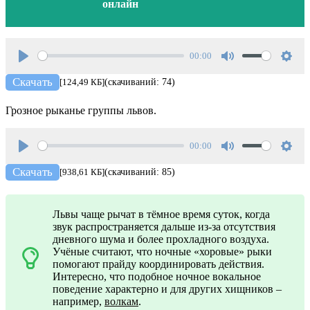
онлайн
00:00
Play
Mute
Setti
Скачать
[124,49 КБ]
(скачиваний: 74)
Грозное рыканье группы львов.
00:00
Play
Mute
Setti
Скачать
[938,61 КБ]
(скачиваний: 85)
Львы чаще рычат в тёмное время суток, когда
звук распространяется дальше из-за отсутствия
дневного шума и более прохладного воздуха.
Учёные считают, что ночные «хоровые» рыки
помогают прайду координировать действия.
Интересно, что подобное ночное вокальное
поведение характерно и для других хищников –
например,
волкам
.