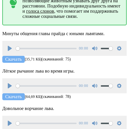
позволяющие животным узнавать друг друга на
расстоянии. Подобную индивидуальность имеют
и
голоса слонов
, что помогает им поддерживать
сложные социальные связи.
Минуты общения главы прайда с юными львятами.
00:00
Play
Mute
Setti
Скачать
[35,71 КБ]
(скачиваний: 75)
Лёгкое рычание льва во время игры.
00:00
Play
Mute
Setti
Скачать
[64,69 КБ]
(скачиваний: 78)
Довольное ворчание льва.
00:00