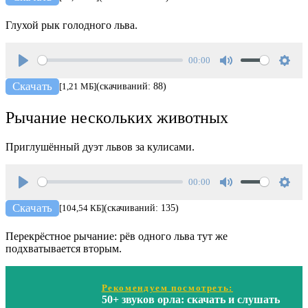
Глухой рык голодного льва.
00:00
Play
Mute
Setti
Скачать
[1,21 МБ]
(скачиваний: 88)
Рычание нескольких животных
Приглушённый дуэт львов за кулисами.
00:00
Play
Mute
Setti
Скачать
[104,54 КБ]
(скачиваний: 135)
Перекрёстное рычание: рёв одного льва тут же
подхватывается вторым.
Рекомендуем посмотреть:
50+ звуков орла: скачать и слушать