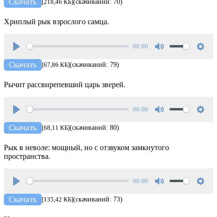
Скачать
[218,46 КБ]
(скачиваний: 70)
Хриплый рык взрослого самца.
00:00
Play
Mute
Setti
Скачать
[67,86 КБ]
(скачиваний: 79)
Рычит рассвирепевший царь зверей.
00:00
Play
Mute
Setti
Скачать
[68,11 КБ]
(скачиваний: 80)
Рык в неволе: мощный, но с отзвуком замкнутого
пространства.
00:00
Play
Mute
Setti
Скачать
[135,42 КБ]
(скачиваний: 73)