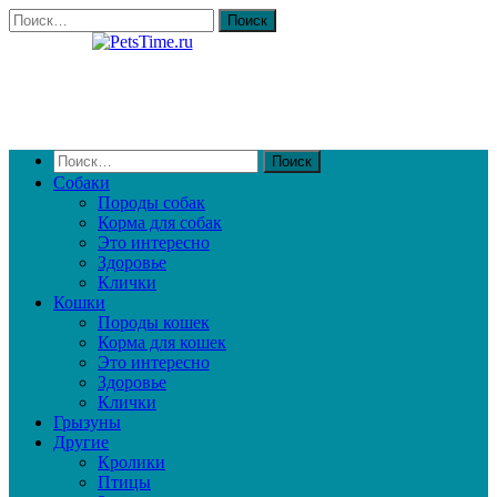
Собаки
Породы собак
Корма для собак
Это интересно
Здоровье
Клички
Кошки
Породы кошек
Корма для кошек
Это интересно
Здоровье
Клички
Грызуны
Другие
Кролики
Птицы