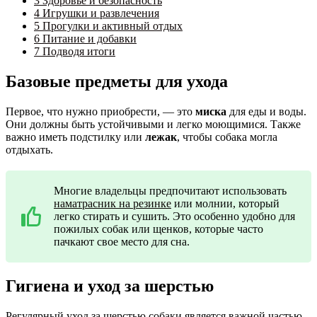
3
Здоровье и безопасность
4
Игрушки и развлечения
5
Прогулки и активный отдых
6
Питание и добавки
7
Подводя итоги
Базовые предметы для ухода
Первое, что нужно приобрести, — это
миска
для еды и воды.
Они должны быть устойчивыми и легко моющимися. Также
важно иметь подстилку или
лежак
, чтобы собака могла
отдыхать.
Многие владельцы предпочитают использовать
наматрасник на резинке
или молнии, который
легко стирать и сушить. Это особенно удобно для
пожилых собак или щенков, которые часто
пачкают свое место для сна.
Гигиена и уход за шерстью
Регулярный уход за шерстью собаки является важной частью