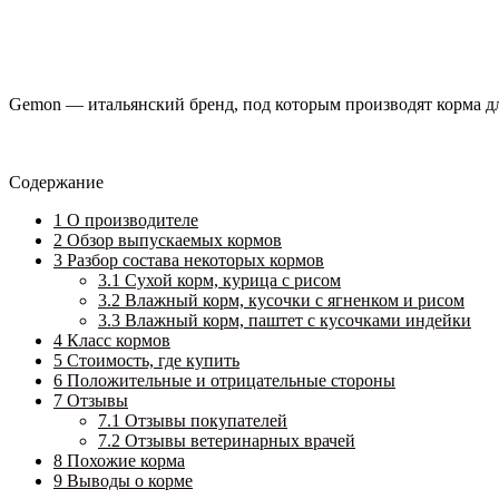
Gemon — итальянский бренд, под которым производят корма д
Содержание
1
О производителе
2
Обзор выпускаемых кормов
3
Разбор состава некоторых кормов
3.1
Сухой корм, курица с рисом
3.2
Влажный корм, кусочки с ягненком и рисом
3.3
Влажный корм, паштет с кусочками индейки
4
Класс кормов
5
Стоимость, где купить
6
Положительные и отрицательные стороны
7
Отзывы
7.1
Отзывы покупателей
7.2
Отзывы ветеринарных врачей
8
Похожие корма
9
Выводы о корме