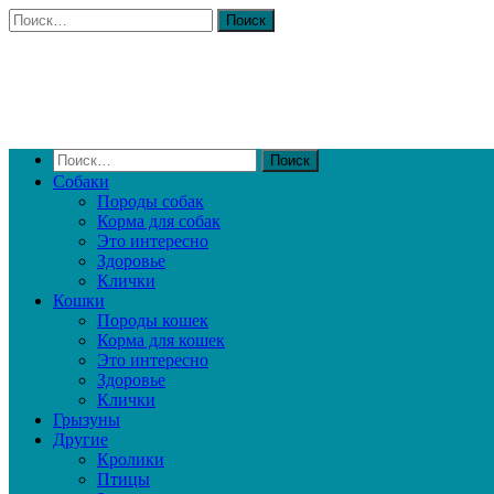
Собаки
Породы собак
Корма для собак
Это интересно
Здоровье
Клички
Кошки
Породы кошек
Корма для кошек
Это интересно
Здоровье
Клички
Грызуны
Другие
Кролики
Птицы