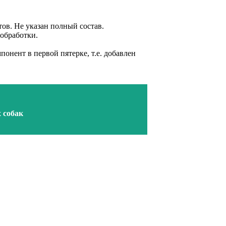
тов. Не указан полный состав.
 обработки.
онент в первой пятерке, т.е. добавлен
 собак