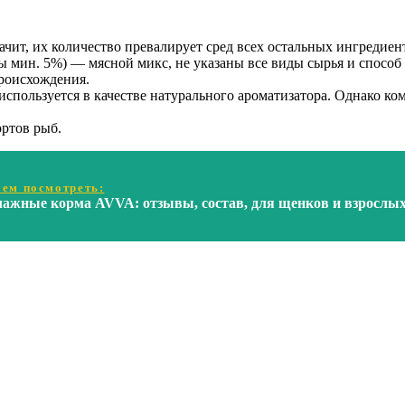
ачит, их количество превалирует сред всех остальных ингредиен
 мин. 5%) — мясной микс, не указаны все виды сырья и способ
роисхождения.
спользуется в качестве натурального ароматизатора. Однако комп
ртов рыб.
ем посмотреть:
лажные корма AVVA: отзывы, состав, для щенков и взрослых