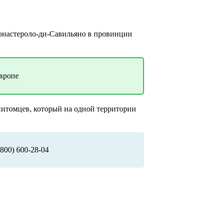
онастероло-ди-Савильяно в провинции
вропе
питомцев, который на одной территории
800) 600-28-04