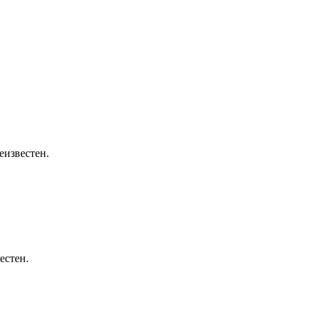
еизвестен.
естен.