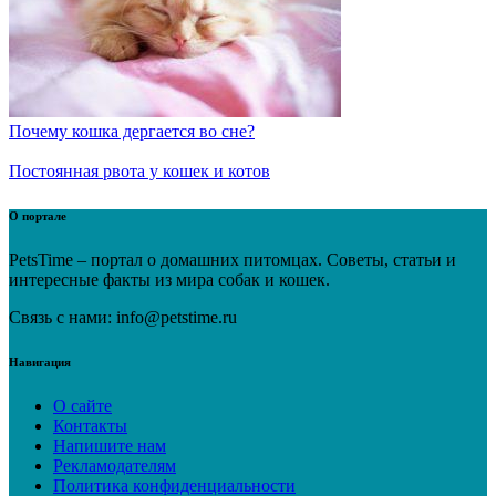
Почему кошка дергается во сне?
Постоянная рвота у кошек и котов
О портале
PetsTime – портал о домашних питомцах. Советы, статьи и
интересные факты из мира собак и кошек.
Связь с нами: info@petstime.ru
Навигация
О сайте
Контакты
Напишите нам
Рекламодателям
Политика конфиденциальности