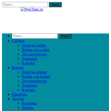
Собаки
Породы собак
Корма для собак
Это интересно
Здоровье
Клички
Кошки
Породы кошек
Корма для кошек
Это интересно
Здоровье
Клички
Грызуны
Другие
Кролики
Птицы