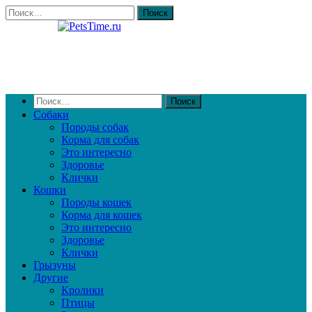
Собаки
Породы собак
Корма для собак
Это интересно
Здоровье
Клички
Кошки
Породы кошек
Корма для кошек
Это интересно
Здоровье
Клички
Грызуны
Другие
Кролики
Птицы