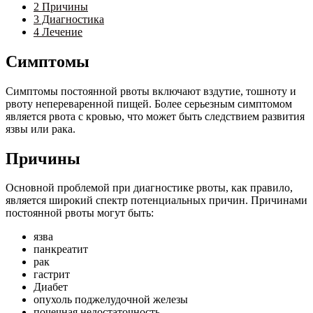
2
Причины
3
Диагностика
4
Лечение
Симптомы
Симптомы постоянной рвоты включают вздутие, тошноту и
рвоту непереваренной пищей. Более серьезным симптомом
является рвота с кровью, что может быть следствием развития
язвы или рака.
Причины
Основной проблемой при диагностике рвоты, как правило,
является широкий спектр потенциальных причин. Причинами
постоянной рвоты могут быть:
язва
панкреатит
рак
гастрит
Диабет
опухоль поджелудочной железы
почечная недостаточность