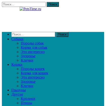
Собаки
Породы собак
Корма для собак
Это интересно
Здоровье
Клички
Кошки
Породы кошек
Корма для кошек
Это интересно
Здоровье
Клички
Грызуны
Другие
Кролики
Птицы