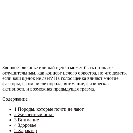
Звонкое тявканье или лай щенка может быть столь же
оглушительным, как концерт целого оркестра, но что делать,
если ваш щенок не лает? На голос щенка влияют многие
факторы, в том числе порода, внимание, физическая
активность и возможная предыдущая травма.
Содержание
1
Породы, которые почти не лают
2
Жизненный опыт
3
Внимание
4
Здоровье
5
Характер