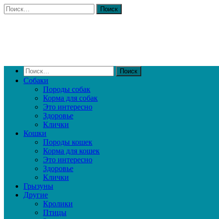
Собаки
Породы собак
Корма для собак
Это интересно
Здоровье
Клички
Кошки
Породы кошек
Корма для кошек
Это интересно
Здоровье
Клички
Грызуны
Другие
Кролики
Птицы