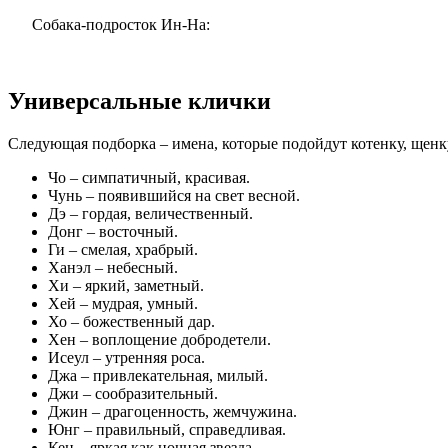
Собака-подросток Ин-На:
Универсальные клички
Следующая подборка – имена, которые подойдут котенку, щенк
Чо – симпатичный, красивая.
Чунь – появившийся на свет весной.
Дэ – гордая, величественный.
Донг – восточный.
Ги – смелая, храбрый.
Ханэл – небесный.
Хи – яркий, заметный.
Хей – мудрая, умный.
Хо – божественный дар.
Хен – воплощение добродетели.
Исеул – утренняя роса.
Джа – привлекательная, милый.
Джи – сообразительный.
Джин – драгоценность, жемчужина.
Юнг – правильный, справедливая.
Кен – яркая как ночная звезда.