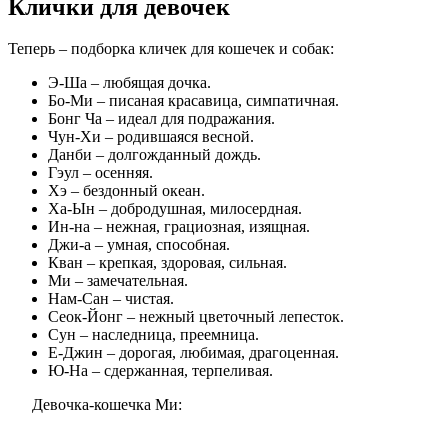
Клички для девочек
Теперь – подборка кличек для кошечек и собак:
Э-Ша – любящая дочка.
Бо-Ми – писаная красавица, симпатичная.
Бонг Ча – идеал для подражания.
Чун-Хи – родившаяся весной.
Данби – долгожданный дождь.
Гэул – осенняя.
Хэ – бездонный океан.
Ха-Ын – добродушная, милосердная.
Ин-на – нежная, грациозная, изящная.
Джи-а – умная, способная.
Кван – крепкая, здоровая, сильная.
Ми – замечательная.
Нам-Сан – чистая.
Сеок-Йонг – нежный цветочный лепесток.
Сун – наследница, преемница.
Е-Джин – дорогая, любимая, драгоценная.
Ю-На – сдержанная, терпеливая.
Девочка-кошечка Ми: