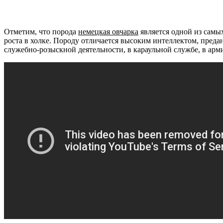
Отметим, что порода
немецкая овчарка
является одной из самы
роста в холке. Породу отличается высоким интеллектом, преда
служебно-розыскной деятельности, в караульной службе, в арм