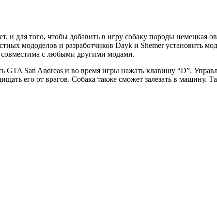
т, и для того, чтобы добавить в игру собаку породы немецкая о
вестных мододелов и разработчиков Dayk и Shemer установить мо
я совместима с любыми другими модами.
ить GTA San Andreas и во время игры нажать клавишу “D”. Упра
ищать его от врагов. Собака также сможет залезать в машину. Т