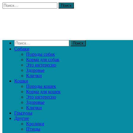
Собаки
Породы собак
Корма для собак
Это интересно
Здоровье
Клички
Кошки
Породы кошек
Корма для кошек
Это интересно
Здоровье
Клички
Грызуны
Другие
Кролики
Птицы