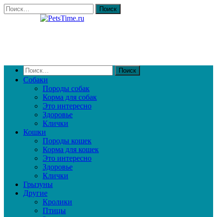
Собаки
Породы собак
Корма для собак
Это интересно
Здоровье
Клички
Кошки
Породы кошек
Корма для кошек
Это интересно
Здоровье
Клички
Грызуны
Другие
Кролики
Птицы