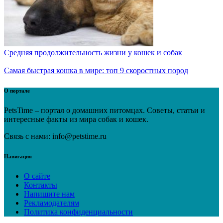
Средняя продолжительность жизни у кошек и собак
Самая быстрая кошка в мире: топ 9 скоростных пород
О портале
PetsTime – портал о домашних питомцах. Советы, статьи и
интересные факты из мира собак и кошек.
Связь с нами: info@petstime.ru
Навигация
О сайте
Контакты
Напишите нам
Рекламодателям
Политика конфиденциальности