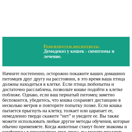
Рекомендуем посмотреть:
Демодекоз у кошек - симптомы и
лечение.
Начните постепенно, осторожно покажите ваших домашних
питомцев друг другу на расстоянии, в это время ваша птица
должны находиться в клетке. Если птица любопытна и
достаточно расслаблена, позвольте кошке подойти к клетке
поближе. Однако, если ваш пернатый питомец заметно
беспокоится, убедитесь, что кошка сохраняет дистанцию в
несколько метров и повторите попытку позже. Если кошка
пытается прыгнуть на клетку, толкает или царапает ее,
немедленно твердо скажите “нет” и уведите ее. Вы также
можете использовать любые другие методы обучения, которые
обычно применяете. Когда животные станут более знакомы и
комфортны в присутствии друг друга, вы можете продлить