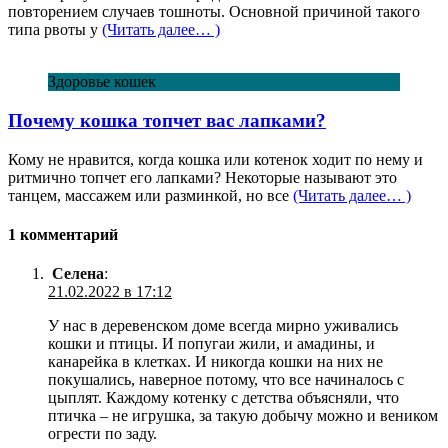
повторением случаев тошноты. Основной причиной такого
типа рвоты у
(Читать далее… )
Здоровье кошек
Почему кошка топчет вас лапками?
Кому не нравится, когда кошка или котенок ходит по нему и
ритмично топчет его лапками? Некоторые называют это
танцем, массажем или разминкой, но все
(Читать далее… )
1 комментарий
Селена
:
21.02.2022 в 17:12
У нас в деревенском доме всегда мирно уживались
кошки и птицы. И попугаи жили, и амадины, и
канарейка в клетках. И никогда кошки на них не
покушались, наверное потому, что все начиналось с
цыплят. Каждому котенку с детства объясняли, что
птичка – не игрушка, за такую добычу можно и веником
огрести по заду.