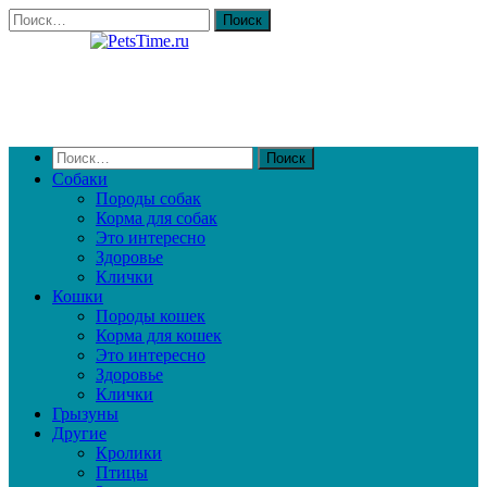
Собаки
Породы собак
Корма для собак
Это интересно
Здоровье
Клички
Кошки
Породы кошек
Корма для кошек
Это интересно
Здоровье
Клички
Грызуны
Другие
Кролики
Птицы