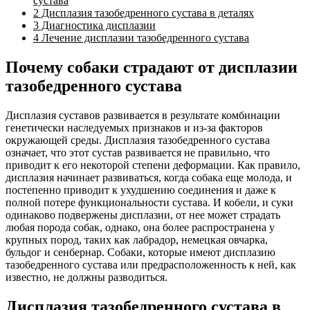
сустава
2
Дисплазия тазобедренного сустава в деталях
3
Диагностика дисплазии
4
Лечение дисплазии тазобедренного сустава
Почему собаки страдают от дисплазии
тазобедренного сустава
Дисплазия суставов развивается в результате комбинации
генетически наследуемых признаков и из-за факторов
окружающей среды. Дисплазия тазобедренного сустава
означает, что этот сустав развивается не правильно, что
приводит к его некоторой степени деформации. Как правило,
дисплазия начинает развиваться, когда собака еще молода, и
постепенно приводит к ухудшению соединения и даже к
полной потере функциональности сустава. И кобели, и суки
одинаково подвержены дисплазии, от нее может страдать
любая порода собак, однако, она более распространена у
крупных пород, таких как лабрадор, немецкая овчарка,
бульдог и сенбернар. Собаки, которые имеют дисплазию
тазобедренного сустава или предрасположенность к ней, как
известно, не должны разводиться.
Дисплазия тазобедренного сустава в