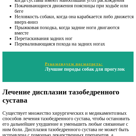
когда суставы имеют наибольший угол расхождения
Покачивающиеся движения поясницы при ходьбе или
беге
Неловкость собаки, когда она карабкается либо движется
вверх-вниз
Прыжковая походка, когда задние ноги двигаются
вместе
Перетаскивания задних ног
Переваливающаяся похода на задних ногах
Рекомендуем посмотреть:
Лучшие породы собак для прогулок
Лечение дисплазии тазобедренного
сустава
Существует множество хирургических и медикаментозных
способов лечения тазобедренного сустава, чтобы остановить
его дальнейшее ухудшение и уменьшить любые связанные с
ним боли. Дисплазия тазобедренного сустава не может быть
исправлена с помощью лекарственных препаратов, а