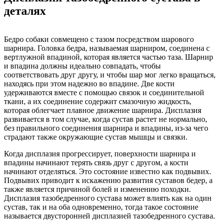
деталях
Бедро собаки совмещено с тазом посредством шарового
шарнира. Головка бедра, называемая шарниром, соединена с
вертлужной впадиной, которая является частью таза. Шарнир
и впадина должны идеально совпадать, чтобы
соответствовать друг другу, и чтобы шар мог легко вращаться,
находясь при этом надежно во впадине. Две кости
удерживаются вместе с помощью связок и соединительной
ткани, а их соединение содержит смазочную жидкость,
которая облегчает плавное движение шарнира. Дисплазия
развивается в том случае, когда сустав растет не нормально,
без правильного соединения шарнира и впадины, из-за чего
страдают также окружающие сустав мышцы и связки.
Когда дисплазия прогрессирует, поверхности шарнира и
впадины начинают терять связь друг с другом, а кости
начинают отделяться. Это состояние известно как подвывих.
Подвывих приводит к искажению развития суставов бедер, а
также является причиной болей и изменению походки.
Дисплазия тазобедренного сустава может влиять как на один
сустав, так и на оба одновременно, тогда такое состояние
называется двусторонней дисплазией тазобедренного сустава.