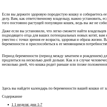
Если вы держите здоровую породистую кошку и собираетесь ее 
делу. Вам, как ответственному владельцу, важно установить, ес
того постоянно растущей популяции кошек, ведь вы же не собир
Даже если вы установили, что легко сможете найти владельцев д
подходящего отца для ваших потенциальных новых котят, вам н
уместно с точки зрения ее возраста, здоровья и образа жизни.
беременности и приспособиться к ее меняющимся потребностя
Период беременности (период между зачатием и рождением) длит
продлиться на несколько дней дольше. Как и в случае человеч
несколько дней, что кошка родит раньше или позже положенног
Здесь вы найдете календарь по беременности вашей кошки от за
Содержание
1
1 неделя: дни 1-7