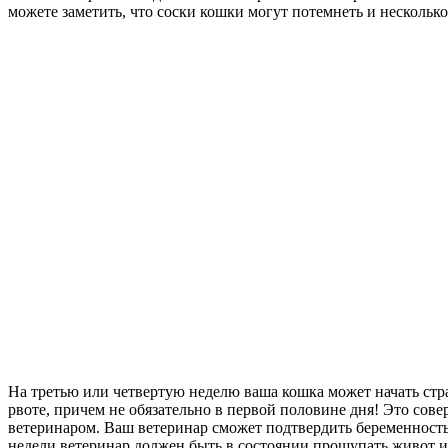
можете заметить, что соски кошки могут потемнеть и нескольк
На третью или четвертую неделю ваша кошка может начать стра
рвоте, причем не обязательно в первой половине дня! Это сове
ветеринаром. Ваш ветеринар сможет подтвердить беременность 
недели ветеринар должен быть в состоянии прощупать живот и