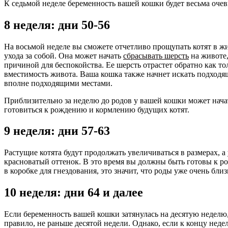
К седьмой неделе беременность вашей кошки будет весьма очев
8 неделя: дни 50-56
На восьмой неделе вы сможете отчетливо прощупать котят в ж
ухода за собой. Она может начать
сбрасывать шерсть
на животе,
причиной для беспокойства. Ее шерсть отрастет обратно как то
вместимость живота. Ваша кошка также начнет искать подходяще
вполне подходящими местами.
Приблизительно за неделю до родов у вашей кошки может начать
готовиться к рождению и кормлению будущих котят.
9 неделя: дни 57-63
Растущие котята будут продолжать увеличиваться в размерах, 
красноватый оттенок. В это время вы должны быть готовы к р
в коробке для гнездования, это значит, что роды уже очень близ
10 неделя: дни 64 и далее
Если беременность вашей кошки затянулась на десятую неделю,
правило, не раньше десятой недели. Однако, если к концу нед