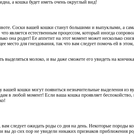
идна, а кошка будет иметь очень округлый вид!
ивоте. Соски вашей кошки станут большими и выпуклыми, а сама
 что является естественным процессом, который иногда сопровож
лько она родит! Ее аппетит на этот момент может несколько сниз
е место для гнездования, так что вам следует помочь ей в этом,
 выделяться молоко, и вы даже сможете его увидеть на кончиках
а у вашей кошки могут появиться незначительные выделения из в
одам в любой момент! Если ваша кошка проявляет беспокойство,
ко!
 вам следует ожидать роды со дня на день. Некоторые породы ко
ели вы до сих пор не увидели никаких признаков приближения р