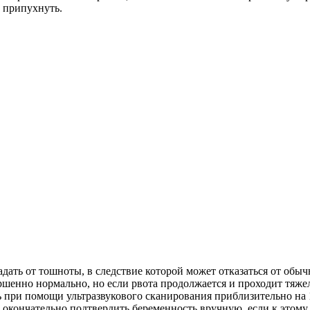
о припухнуть.
дать от тошноты, в следствие которой может отказаться от обыч
ршенно нормально, но если рвота продолжается и проходит тяжел
при помощи ультразвукового сканирования приблизительно на 18
 окончательно подтвердить беременность вручную, если к этом