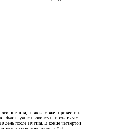
ного питания, и также может привести к
о, будет лучше проконсультироваться с
 день после зачатия. В конце четвертой
у моменту вы еще не прошли УЗИ.