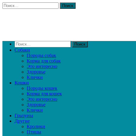
Собаки
Породы собак
Корма для собак
Это интересно
Здоровье
Клички
Кошки
Породы кошек
Корма для кошек
Это интересно
Здоровье
Клички
Грызуны
Другие
Кролики
Птицы