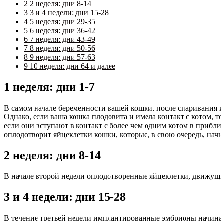
2
2 неделя: дни 8-14
3
3 и 4 недели: дни 15-28
4
5 неделя: дни 29-35
5
6 неделя: дни 36-42
6
7 неделя: дни 43-49
7
8 неделя: дни 50-56
8
9 неделя: дни 57-63
9
10 неделя: дни 64 и далее
1 неделя: дни 1-7
В самом начале беременности вашей кошки, после спаривания и
Однако, если ваша кошка плодовита и имела контакт с котом, т
если они вступают в контакт с более чем одним котом в прибли
оплодотворит яйцеклетки кошки, которые, в свою очередь, начн
2 неделя: дни 8-14
В начале второй недели оплодотворенные яйцеклетки, движущиес
3 и 4 недели: дни 15-28
В течение третьей недели имплантированные эмбрионы начинаю